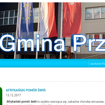
AFRYKAŃSKI POMÓR ŚWIŃ
13.12.2017
Afrykański pomór świń
to szybko szerząca się, zakaźna choroba wirusowa, 