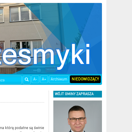
A-
A+
Archiwum
NIEDOWIDZĄCY
WÓJT GMINY ZAPRASZA
na którą podatne są świnie