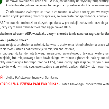
domowe, świniodziki oraz dziki. Wirus jest odporny na wysoką temperaturę,
krótkotrwałe gotowanie, wysychanie, potrafi przetrwać do 3 lat w mrożony
Zainfekowane zwierzęta są trwale zakażone, a wirus obecny jest we wszys
 Bardzo szybki przebieg choroby sprawia, że zwierzęta padają w dobrej kondycji.
ASF w stadzie dochodzi do dużych spadków w produkcji: zakażenie przebiega 
e, przy czym śmiertelność zwierząt sięga nawet 100%.
zakażenie wirusem ASF, w związku z czym choroba ta nie stwarza zagrożenia dla 
eniu padłego dzika?
ować miejsce znalezienia zwłok dzika w celu ułatwienia ich odnalezienia przez w
ania zwłok dzika i pozostawić je w miejscu znalezienia;
ia padłego dzika do właściwego miejscowo powiatowego lekarza weterynarii
 miejskiej lub miejscowego koła łowieckiego: w trakcie zgłoszenia należy podać
nkty orientacyjne lub współrzędne GPS), dane osoby zgłaszającej (w tym num
 dzików w danym miejscu, ewentualnie stan zwłok padłych dzików (stan ewentu
IŃ
- ulotka Państwowej Inspekcji Sanitarnej
YPADKU ZNALEZIENIA PADŁEGO DZIKA?
- ulotka Głównego Inspektoratu Wete