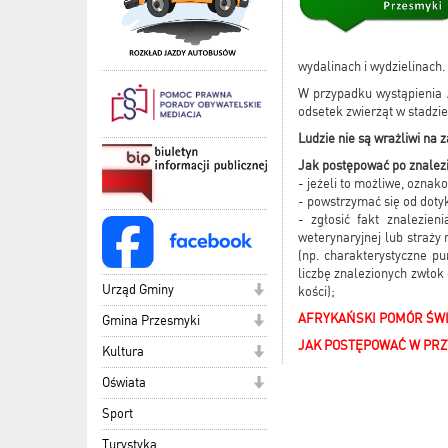
wydalinach i wydzielinach.
W przypadku wystąpienia 
odsetek zwierząt w stadzi
Ludzie nie są wrażliwi na 
Jak postępować po znalezi
- jeżeli to możliwe, oznak
- powstrzymać się od dotyk
- zgłosić fakt znalezien
weterynaryjnej lub straży
(np. charakterystyczne pu
liczbę znalezionych zwłok
Urząd Gminy
kości);
AFRYKAŃSKI POMÓR ŚW
Gmina Przesmyki
JAK POSTĘPOWAĆ W PRZ
Kultura
Oświata
Sport
Turystyka