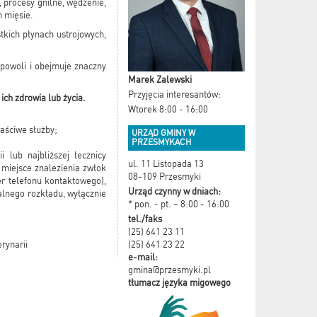
 procesy gnilne, wędzenie,
m mięsie.
tkich płynach ustrojowych,
powoli i obejmuje znaczny
Marek Zalewski
Przyjęcia interesantów:
ich zdrowia lub życia.
Wtorek 8:00 - 16:00
łaściwe służby;
URZĄD GMINY W
PRZESMYKACH
 lub najbliższej lecznicy
ul. 11 Listopada 13
 miejsce znalezienia zwłok
08-109 Przesmyki
er telefonu kontaktowego),
Urząd czynny w dniach:
alnego rozkładu, wyłącznie
* pon. - pt. – 8:00 - 16:00
tel./faks
(25) 641 23 11
(25) 641 23 22
rynarii
e-mail:
gmina@przesmyki.pl
tłumacz języka migowego