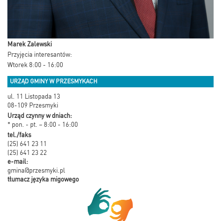
Marek Zalewski
Przyjęcia interesantów:
Wtorek 8:00 - 16:00
URZĄD GMINY W PRZESMYKACH
ul. 11 Listopada 13
08-109 Przesmyki
Urząd czynny w dniach:
* pon. - pt. – 8:00 - 16:00
tel./faks
(25) 641 23 11
(25) 641 23 22
e-mail:
gmina@przesmyki.pl
tłumacz języka migowego