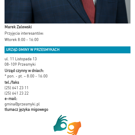
Marek Zalewski
Przyjęcia interesantów:
Wtorek 8:00 - 16:00
URZĄD GMINY W PRZESMYKACH
ul. 11 Listopada 13
08-109 Przesmyki
Urząd czynny w dniach:
* pon. - pt. – 8:00 - 16:00
tel./faks
(25) 641 23 11
(25) 641 23 22
e-mail:
gmina@przesmyki.pl
tłumacz języka migowego