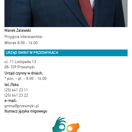
Marek Zalewski
Przyjęcia interesantów:
Wtorek 8:00 - 16:00
URZĄD GMINY W PRZESMYKACH
ul. 11 Listopada 13
08-109 Przesmyki
Urząd czynny w dniach:
* pon. - pt. – 8:00 - 16:00
tel./faks
(25) 641 23 11
(25) 641 23 22
e-mail:
gmina@przesmyki.pl
tłumacz języka migowego