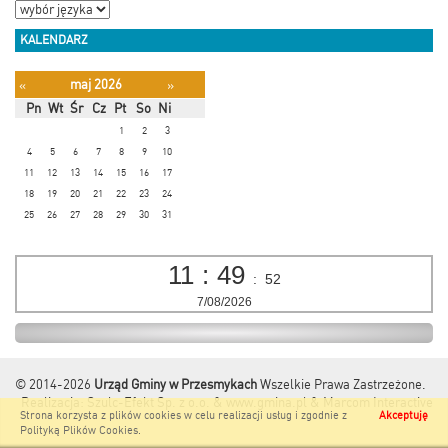
KALENDARZ
maj 2026
«
»
Pn
Wt
Śr
Cz
Pt
So
Ni
1
2
3
4
5
6
7
8
9
10
11
12
13
14
15
16
17
18
19
20
21
22
23
24
25
26
27
28
29
30
31
11
:
49
:
52
7/08/2026
© 2014-2026
Urząd Gminy w Przesmykach
Wszelkie Prawa Zastrzeżone.
Realizacja:
Szulc-Efekt Sp. z o.o. & www.gmina.pl
&
Marcom Interactive
Strona korzysta z plików cookies w celu realizacji usług i zgodnie z
Akceptuję
Polityką Plików Cookies
.