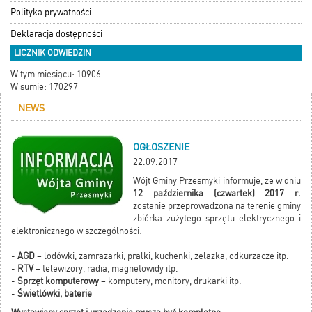
Polityka prywatności
Deklaracja dostępności
LICZNIK ODWIEDZIN
W tym miesiącu: 10906
W sumie: 170297
NEWS
OGŁOSZENIE
22.09.2017
Wójt Gminy Przesmyki informuje, że w dniu
12 października (czwartek) 2017 r.
zostanie przeprowadzona na terenie gminy
zbiórka zużytego sprzętu elektrycznego i
elektronicznego w szczególności:
-
AGD
– lodówki, zamrażarki, pralki, kuchenki, żelazka, odkurzacze itp.
-
RTV
– telewizory, radia, magnetowidy itp.
-
Sprzęt komputerowy
– komputery, monitory, drukarki itp.
-
Świetlówki, baterie