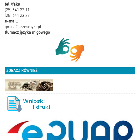
tel./faks
(25) 641 23 11
(25) 641 23 22
e-mail:
gmina@przesmyki.pl
tłumacz języka migowego
ZOBACZ RÓWNIEŻ