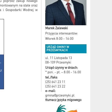
SRG poprzez zakup nowego
montowanym na stałe oraz
ka i Gospodarki Wodnej w
Marek Zalewski
Przyjęcia interesantów:
Wtorek 8:00 - 16:00
URZĄD GMINY W
PRZESMYKACH
ul. 11 Listopada 13
08-109 Przesmyki
Urząd czynny w dniach:
* pon. - pt. – 8:00 - 16:00
tel./faks
(25) 641 23 11
(25) 641 23 22
e-mail:
gmina@przesmyki.pl
tłumacz języka migowego