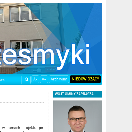
A-
A+
Archiwum
NIEDOWIDZĄCY
WÓJT GMINY ZAPRASZA
i w ramach projektu pn.