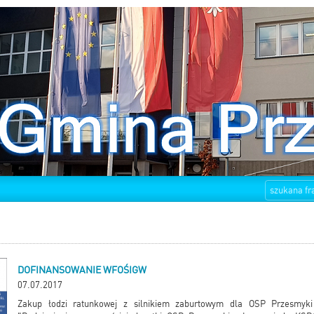
DOFINANSOWANIE WFOŚIGW
07.07.2017
Zakup łodzi ratunkowej z silnikiem zaburtowym dla OSP Przesmyk