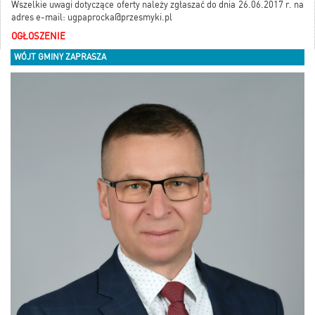
Wszelkie uwagi dotyczące oferty należy zgłaszać do dnia 26.06.2017 r. na
adres e-mail: ugpaprocka@przesmyki.pl
OGŁOSZENIE
WÓJT GMINY ZAPRASZA