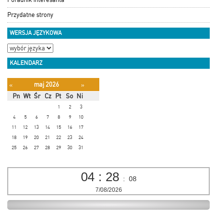
Przydatne strony
WERSJA JĘZYKOWA
KALENDARZ
maj 2026
«
»
Pn
Wt
Śr
Cz
Pt
So
Ni
1
2
3
4
5
6
7
8
9
10
11
12
13
14
15
16
17
18
19
20
21
22
23
24
25
26
27
28
29
30
31
04
:
28
:
08
7/08/2026