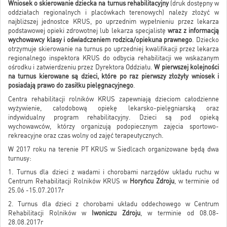
Wniosek o skierowanie dziecka na turnus rehabilitacyjny
(druk dostępny w
oddziałach regionalnych i placówkach terenowych) należy złożyć w
najbliższej jednostce KRUS, po uprzednim wypełnieniu przez lekarza
podstawowej opieki zdrowotnej lub lekarza specjalistę
wraz z informacją
wychowawcy klasy i oświadczeniem rodzica/opiekuna prawnego
. Dziecko
otrzymuje skierowanie na turnus po uprzedniej kwalifikacji przez lekarza
regionalnego inspektora KRUS do odbycia rehabilitacji we wskazanym
ośrodku i zatwierdzeniu przez Dyrektora Oddziału.
W pierwszej kolejności
na turnus kierowane są dzieci, które po raz pierwszy złożyły wniosek i
posiadają prawo do zasiłku pielęgnacyjnego
.
Centra rehabilitacji rolników KRUS zapewniają dzieciom całodzienne
wyżywienie, całodobową opiekę lekarsko-pielęgniarską oraz
indywidualny program rehabilitacyjny. Dzieci są pod opieką
wychowawców, którzy organizują podopiecznym zajęcia sportowo-
rekreacyjne oraz czas wolny od zajęć terapeutycznych.
W 2017 roku na terenie PT KRUS w Siedlcach organizowane będą dwa
turnusy:
1. Turnus dla dzieci z wadami i chorobami narządów układu ruchu w
Centrum Rehabilitacji Rolników KRUS w
Horyńcu Zdroju
, w terminie od
25.06 -15.07.2017r
2. Turnus dla dzieci z chorobami układu oddechowego w Centrum
Rehabilitacji Rolników w
Iwoniczu Zdroju
, w terminie od 08.08-
28.08.2017r