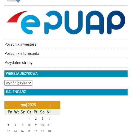
Poradnik inwestora
Poradnik interesanta
Przydatne strony
WERSJA JĘZYKOWA
KALENDARZ
maj 2025
«
»
Pn
Wt
Śr
Cz
Pt
So
Ni
1
2
3
4
5
6
7
8
9
10
11
12
13
14
15
16
17
18