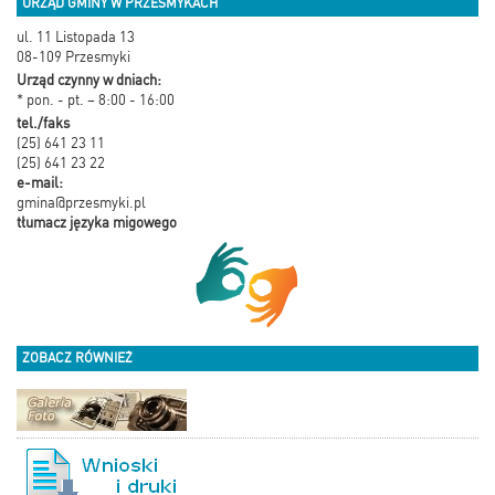
URZĄD GMINY W PRZESMYKACH
ul. 11 Listopada 13
08-109 Przesmyki
Urząd czynny w dniach:
* pon. - pt. – 8:00 - 16:00
tel./faks
(25) 641 23 11
(25) 641 23 22
e-mail:
gmina@przesmyki.pl
tłumacz języka migowego
ZOBACZ RÓWNIEŻ