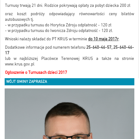
Turnusy trwają 21 dni. Rodzice pokrywają opłaty za pobyt dziecka 200 zł
oraz koszt podróży odpowiadający równowartości ceny biletów
autobusowych tj.
- w przypadku turnusu do Horyńca Zdroju odpłatność - 120 zł
- w przypadku turnusu do Iwonicza Zdroju odpłatność - 120 zł.
Wnioski należy składać do PT KRUS w terminie
do 10 maja 2017r
.
Dodatkowe informacje pod numerem telefonu
25-640-46-57, 25-640-46-
17
lub w najbliższej Placówce Terenowej KRUS a także na stronie
www.krus.gov.pl
Ogłoszenie o Turnusach dzieci 2017
WÓJT GMINY ZAPRASZA