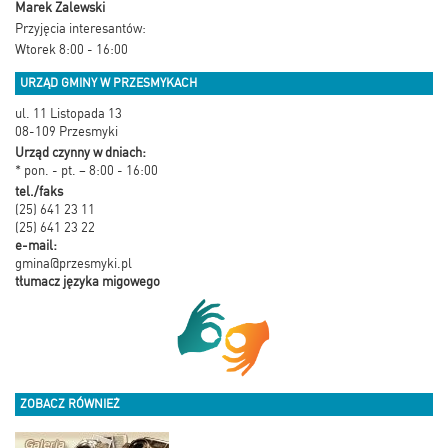
Marek Zalewski
Przyjęcia interesantów:
Wtorek 8:00 - 16:00
URZĄD GMINY W PRZESMYKACH
ul. 11 Listopada 13
08-109 Przesmyki
Urząd czynny w dniach:
* pon. - pt. – 8:00 - 16:00
tel./faks
(25) 641 23 11
(25) 641 23 22
e-mail:
gmina@przesmyki.pl
tłumacz języka migowego
ZOBACZ RÓWNIEŻ