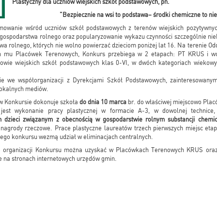
Plastyczny dla uczniów wiejskich szkół podstawowych, pn.
"Bezpiecznie na wsi to podstawa– środki chemiczne to ni
mowanie wśród uczniów szkół podstawowych z terenów wiejskich pozytywny
 gospodarstwa rolnego oraz popularyzowanie wykazu czynności szczególnie ni
 rolnego, których nie wolno powierzać dzieciom poniżej lat 16. Na terenie 
h mu Placówek Terenowych, Konkurs przebiega w 2 etapach: PT KRUS i w
wie wiejskich szkół podstawowych klas 0-VI, w dwóch kategoriach wiekowych 
ie we współorganizacji z Dyrekcjami Szkół Podstawowych, zainteresowany
 lokalnych mediów.
 w Konkursie dokonuje szkoła
do dnia 10 marca
br. do właściwej miejscowo Pla
est wykonanie pracy plastycznej w formacie A-3, w dowolnej technice,
dzieci związanym z obecnością w gospodarstwie rolnym substancji chemi
nagrody rzeczowe. Prace plastyczne laureatów trzech pierwszych miejsc eta
szego konkursu wezmą udział w eliminacjach centralnych.
o organizacji Konkursu można uzyskać w Placówkach Terenowych KRUS ora
 na stronach internetowych urzędów gmin.