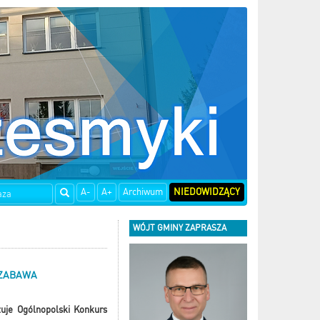
A-
A+
Archiwum
NIEDOWIDZĄCY
WÓJT GMINY ZAPRASZA
 ZABAWA
uje Ogólnopolski Konkurs