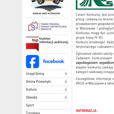
Celem Konkursu jest pro
pracą i zabawą na terenie
prowadzeniem gospodarstwa
w Warszawie i podległyc
Konkursu mogą być ucznio
grupa: klasy IV-VI).
Konkurs przebiegać będz
terytorialnego i udziałem
Zgłoszenie udziału szkoły
Zadaniem konkursowym j
zapobieganiem wypadkom 
etapów konkursu czekają 
kategorii wiekowej niniej
Urząd Gminy
Szczegółowe informacje 
Gmina Przesmyki
KRUS w Warszawie a także
Kultura
Oświata
Sport
INFORMACJA
Turystyka