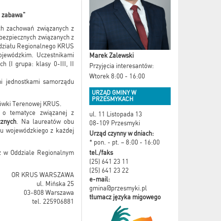
e zabawa"
ch zachowań związanych z
ebezpiecznych związanych z
Oddziału Regionalnego KRUS
ojewódzkim. Uczestnikami
Marek Zalewski
(I grupa: klasy 0-III, II
Przyjęcia interesantów:
Wtorek 8:00 - 16:00
mi jednostkami samorządu
URZĄD GMINY W
PRZESMYKACH
cówki Terenowej KRUS.
 o tematyce związanej z
ul. 11 Listopada 13
cznych
. Na laureatów obu
08-109 Przesmyki
pu wojewódzkiego z każdej
Urząd czynny w dniach:
* pon. - pt. – 8:00 - 16:00
tel./faks
z w Oddziale Regionalnym
(25) 641 23 11
(25) 641 23 22
OR KRUS WARSZAWA
e-mail:
ul. Mińska 25
gmina@przesmyki.pl
03-808 Warszawa
tłumacz języka migowego
tel. 225906881