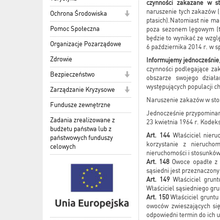
czynności zakazane w s
naruszenie tych zakazów (
Ochrona Środowiska
ptasich).Natomiast nie ma
Pomoc Społeczna
poza sezonem lęgowym (tj
będzie to wynikać ze wzgl
Organizacje Pozarządowe
6 października 2014 r. w s
Zdrowie
Informujemy jednocześnie
czynności podlegające z
Bezpieczeństwo
obszarze swojego działa
występujących populacji c
Zarządzanie Kryzysowe
Naruszenie zakazów w stos
Fundusze zewnętrzne
Jednocześnie przypomina
Zadania zrealizowane z
23 kwietnia 1964 r. Kodeks
budżetu państwa lub z
Art. 144
Właściciel nieru
państwowych funduszy
korzystanie z nierucho
celowych
nieruchomości i stosunkó
Art. 148
Owoce opadłe z d
sąsiedni jest przeznaczony
Art. 149
Właściciel grunt
Właściciel sąsiedniego gr
Art. 150
Właściciel gruntu
owoców zwieszających się
odpowiedni termin do ich u