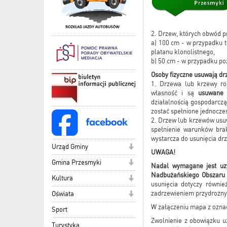
2. Drzew, których obwód p
a) 100 cm - w przypadku to
platanu klonolistnego,
b) 50 cm - w przypadku po
Osoby fizyczne usuwają dr
1. Drzewa lub krzewy ro
własność i są
usuwane 
działalnością gospodarczą
zostać spełnione jednocześ
2. Drzew lub krzewów usu
spełnienie warunków brak
wystarcza do usunięcia dr
Urząd Gminy
UWAGA!
Gmina Przesmyki
Nadal wymagane jest uz
Nadbużańskiego Obszaru 
Kultura
usunięcia dotyczy równie
zadrzewieniem przydrożn
Oświata
W załączeniu mapa z ozn
Sport
Zwolnienie z obowiązku u
Turystyka