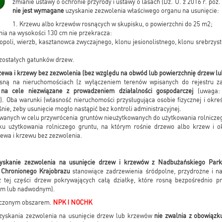
zmianie ustawy o ochronie przyrody i ustawy o lasach (Dz. U. z 2016 r. poz. 
nie jest wymagane
uzyskanie zezwolenia właściwego organu na usunięcie:
1. Krzewu albo krzewów rosnących w skupisku, o powierzchni do 25 m2;
nia na wysokości 130 cm nie przekracza:
poli, wierzb, kasztanowca zwyczajnego, klonu jesionolistnego, klonu srebrzyst
zostałych gatunków drzew.
zewa i krzewy bez zezwolenia (bez względu na obwód lub powierzchnię drzew lub
sną na nieruchomościach (z wyłączeniem terenów wpisanych do rejestru za
na cele niezwiązane z prowadzeniem działalności gospodarczej
(uwaga: d
). Oba warunki (własność nieruchomości przysługująca osobie fizycznej i okre
nie, żeby usunięcie mogło nastąpić bez kontroli administracyjnej.
wanych w celu przywrócenia gruntów nieużytkowanych do użytkowania rolnicze
u użytkowania rolniczego gruntu, na którym rośnie drzewo albo krzew i o
zewa i krzewu bez zezwolenia.
yskanie zezwolenia na usunięcie drzew i krzewów z Nadbużańskiego Park
Chronionego Krajobrazu
stanowiące zadrzewienia śródpolne, przydrożne i n
ż tej części drzew pokrywających całą działkę, które rosną bezpośrednio p
ym lub nadwodnym).
aczonym obszarem.
NPK I NOCHK
zyskania zezwolenia na usunięcie drzew lub krzewów
nie zwalnia z obowiązk