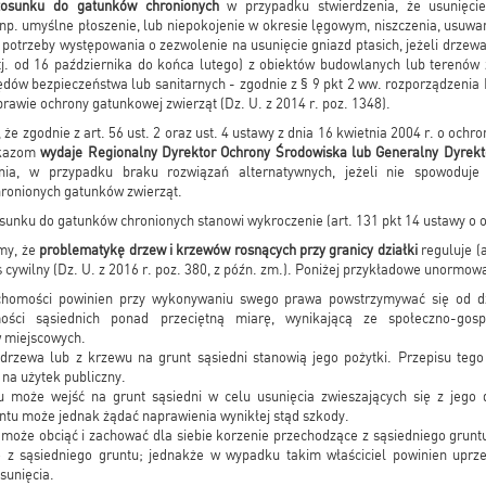
tosunku do gatunków chronionych
w przypadku stwierdzenia, że usunięci
np. umyślne płoszenie, lub niepokojenie w okresie lęgowym, niszczenia, usuwa
 potrzeby występowania o zezwolenie na usunięcie gniazd ptasich, jeżeli drze
. od 16 października do końca lutego) z obiektów budowlanych lub terenów 
ędów bezpieczeństwa lub sanitarnych - zgodnie z § 9 pkt 2 ww. rozporządzenia 
prawie ochrony gatunkowej zwierząt (Dz. U. z 2014 r. poz. 1348).
, że zgodnie z art. 56 ust. 2 oraz ust. 4 ustawy z dnia 16 kwietnia 2004 r. o och
akazom
wydaje Regionalny Dyrektor Ochrony Środowiska lub Generalny Dyrek
nia, w przypadku braku rozwiązań alternatywnych, jeżeli nie spowoduje
hronionych gatunków zwierząt.
unku do gatunków chronionych stanowi wykroczenie (art. 131 pkt 14 ustawy o o
my, że
problematykę drzew i krzewów rosnących przy granicy działki
reguluje (
 cywilny (Dz. U. z 2016 r. poz. 380, z późn. zm.). Poniżej przykładowe unormow
chomości powinien przy wykonywaniu swego prawa powstrzymywać się od dzi
mości sąsiednich ponad przeciętną miarę, wynikającą ze społeczno-gosp
w miejscowych.
rzewa lub z krzewu na grunt sąsiedni stanowią jego pożytki. Przepisu tego 
 na użytek publiczny.
u może wejść na grunt sąsiedni w celu usunięcia zwieszających się z jego
untu może jednak żądać naprawienia wynikłej stąd szkody.
 może obciąć i zachować dla siebie korzenie przechodzące z sąsiedniego gruntu
 z sąsiedniego gruntu; jednakże w wypadku takim właściciel powinien uprz
sunięcia.