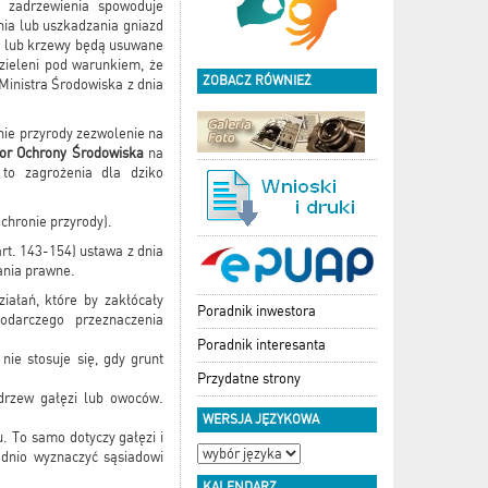
e zadrzewienia spowoduje
nia lub uszkadzania gniazd
wa lub krzewy będą usuwane
zieleni pod warunkiem, że
ZOBACZ RÓWNIEŻ
Ministra Środowiska z dnia
ronie przyrody zezwolenie na
tor Ochrony Środowiska
na
 to zagrożenia dla dziko
chronie przyrody).
art. 143-154) ustawa z dnia
ania prawne.
ałań, które by zakłócały
Poradnik inwestora
odarczego przeznaczenia
Poradnik interesanta
nie stosuje się, gdy grunt
Przydatne strony
 drzew gałęzi lub owoców.
WERSJA JĘZYKOWA
. To samo dotyczy gałęzi i
ednio wyznaczyć sąsiadowi
KALENDARZ