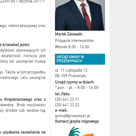
2249) od 1 stycznia 2017 r.
ego, robinii akacjowej oraz
Marek Zalewski
Przyjęcia interesantów:
 krzewów) jeżeli:
Wtorek 8:00 - 16:00
bytków) stanowiących ich
ziałalność rolnicza jest
URZĄD GMINY W
PRZESMYKACH
ślony cel usunięcia) muszą
ul. 11 Listopada 13
go. Także w tym przypadku
08-109 Przesmyki
kreślonego celu usunięcia
Urząd czynny w dniach:
* pon. - pt. – 8:00 - 16:00
tel./faks
(25) 641 23 11
u Krajobrazowego oraz z
(25) 641 23 22
adwodne. Brak możliwości
e-mail:
rzy drodze lub wodzie (są
gmina@przesmyki.pl
tłumacz języka migowego
u uzyskania zezwolenia na