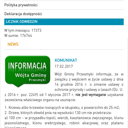
Polityka prywatności
Deklaracja dostępności
LICZNIK ODWIEDZIN
W tym miesiącu: 17373
W sumie: 176764
NEWS
KOMUNIKAT
17.02.2017
Wójt Gminy Przesmyki informuje, że w
związku z wejściem w życie ustawy z dnia
16 grudnia 2016 r. o zmianie ustawy o
ochronie przyrody i ustawy o lasach (Dz. U.
z 2016 r. poz. 2249) od 1 stycznia 2017 r.
nie jest wymagane
uzyskanie
zezwolenia właściwego organu na usunięcie:
1. Krzewu albo krzewów rosnących w skupisku, o powierzchni do 25 m2;
2. Drzew, których obwód pnia na wysokości 130 cm nie przekracza:
a) 100 cm - w przypadku topoli, wierzb, kasztanowca zwyczajnego, klonu
jesionolistnego, klonu srebrzystego, robinii akacjowej oraz platanu