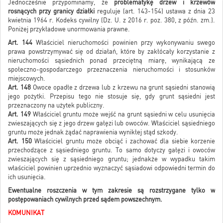
Jednocześnie przypominamy, że
problematykę drzew i krzewów
rosnących przy granicy działki
reguluje (art. 143-154) ustawa z dnia 23
kwietnia 1964 r. Kodeks cywilny (Dz. U. z 2016 r. poz. 380, z późn. zm.).
Poniżej przykładowe unormowania prawne.
Art. 144
Właściciel nieruchomości powinien przy wykonywaniu swego
prawa powstrzymywać się od działań, które by zakłócały korzystanie z
nieruchomości sąsiednich ponad przeciętną miarę, wynikającą ze
społeczno-gospodarczego przeznaczenia nieruchomości i stosunków
miejscowych.
Art. 148
Owoce opadłe z drzewa lub z krzewu na grunt sąsiedni stanowią
jego pożytki. Przepisu tego nie stosuje się, gdy grunt sąsiedni jest
przeznaczony na użytek publiczny.
Art. 149
Właściciel gruntu może wejść na grunt sąsiedni w celu usunięcia
zwieszających się z jego drzew gałęzi lub owoców. Właściciel sąsiedniego
gruntu może jednak żądać naprawienia wynikłej stąd szkody.
Art. 150
Właściciel gruntu może obciąć i zachować dla siebie korzenie
przechodzące z sąsiedniego gruntu. To samo dotyczy gałęzi i owoców
zwieszających się z sąsiedniego gruntu; jednakże w wypadku takim
właściciel powinien uprzednio wyznaczyć sąsiadowi odpowiedni termin do
ich usunięcia.
Ewentualne roszczenia w tym zakresie są rozstrzygane tylko w
postępowaniach cywilnych przed sądem powszechnym.
KOMUNIKAT