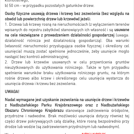
klonolistnego,
b) 50 cm - w przypadku pozostałych gatunków drzew.
Osoby fizyczne usuwają drzewa i krzewy bez zezwolenia (bez względu na
obwód lub powierzchnię drzew lub krzewów) jeżeli:
1. Drzewa lub krzewy rosną na nieruchomościach (z wyłączeniem terenów
wpisanych do rejestru zabytków) stanowiących ich własność i są
usuwane
na cele niezwiązane z prowadzeniem działalności gospodarczej
(uwaga:
działalność rolnicza jest działalnością gospodarczą). Oba warunki
(własność nieruchomości przysługująca osobie fizycznej i określony cel
usunięcia) muszą zostać spełnione jednocześnie, żeby usunięcie mogło
nastąpić bez kontroli administracyjnej.
2. Drzew lub krzewów usuwanych w celu przywrócenia gruntów
nieużytkowanych do użytkowania rolniczego. Także w tym przypadku
spełnienie warunków braku użytkowania rolniczego gruntu, na którym
rośnie drzewo albo krzew i określonego celu usunięcia wystarcza do
usunięcia drzewa i krzewu bez zezwolenia.
UWAGA!
Nadal wymagane jest uzyskanie zezwolenia na usunięcie drzew i krzewów
z Nadbużańskiego Parku Krajobrazowego oraz z Nadbużańskiego
Obszaru Chronionego Krajobrazu
stanowiące zadrzewienia śródpolne,
przydrożne i nadwodne. Brak możliwości usunięcia dotyczy również tej
części drzew pokrywających całą działkę, które rosną bezpośrednio przy
drodze lub wodzie (są zadrzewieniem przydrożnym lub nadwodnym).