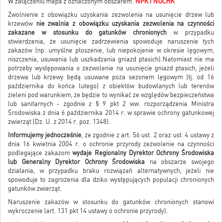
W załączeniu mapa z oznaczonym obszarem.
NPK I NOCHK
Zwolnienie z obowiązku uzyskania zezwolenia na usunięcie drzew lub
krzewów
nie zwalnia z obowiązku uzyskania zezwolenia na czynności
zakazane w stosunku do gatunków chronionych
w przypadku
stwierdzenia, że usunięcie zadrzewienia spowoduje naruszenie tych
zakazów (np. umyślne płoszenie, lub niepokojenie w okresie lęgowym,
niszczenia, usuwania lub uszkadzania gniazd ptasich).Natomiast nie ma
potrzeby występowania o zezwolenie na usunięcie gniazd ptasich, jeżeli
drzewa lub krzewy będą usuwane poza sezonem lęgowym (tj. od 16
października do końca lutego) z obiektów budowlanych lub terenów
zieleni pod warunkiem, że będzie to wynikać ze względów bezpieczeństwa
lub sanitarnych - zgodnie z § 9 pkt 2 ww. rozporządzenia Ministra
Środowiska z dnia 6 października 2014 r. w sprawie ochrony gatunkowej
zwierząt (Dz. U. z 2014 r. poz. 1348).
Informujemy jednocześnie
, że zgodnie z art. 56 ust. 2 oraz ust. 4 ustawy z
dnia 16 kwietnia 2004 r. o ochronie przyrody zezwolenie na czynności
podlegające zakazom
wydaje Regionalny Dyrektor Ochrony Środowiska
lub Generalny Dyrektor Ochrony Środowiska
na obszarze swojego
działania, w przypadku braku rozwiązań alternatywnych, jeżeli nie
spowoduje to zagrożenia dla dziko występujących populacji chronionych
gatunków zwierząt.
Naruszenie zakazów w stosunku do gatunków chronionych stanowi
wykroczenie (art. 131 pkt 14 ustawy o ochronie przyrody).