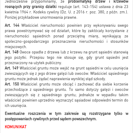
Jednocześnie przypominamy, że
problematykę drzew i krzewów
rosnących przy granicy działki
reguluje (art. 143-154) ustawa z dnia 23
kwietnia 1964 r. Kodeks cywilny (Dz. U. z 2016 r. poz. 380, z późn. zm.).
Poniżej przykładowe unormowania prawne.
Art. 144
Właściciel nieruchomości powinien przy wykonywaniu swego
prawa powstrzymywać się od działań, które by zakłócały korzystanie z
nieruchomości sąsiednich ponad przeciętną miarę, wynikającą ze
społeczno-gospodarczego przeznaczenia nieruchomości i stosunków
miejscowych.
Art. 148
Owoce opadłe z drzewa lub z krzewu na grunt sąsiedni stanowią
jego pożytki. Przepisu tego nie stosuje się, gdy grunt sąsiedni jest
przeznaczony na użytek publiczny.
Art. 149
Właściciel gruntu może wejść na grunt sąsiedni w celu usunięcia
zwieszających się z jego drzew gałęzi lub owoców. Właściciel sąsiedniego
gruntu może jednak żądać naprawienia wynikłej stąd szkody.
Art. 150
Właściciel gruntu może obciąć i zachować dla siebie korzenie
przechodzące z sąsiedniego gruntu. To samo dotyczy gałęzi i owoców
zwieszających się z sąsiedniego gruntu; jednakże w wypadku takim
właściciel powinien uprzednio wyznaczyć sąsiadowi odpowiedni termin do
ich usunięcia.
Ewentualne roszczenia w tym zakresie są rozstrzygane tylko w
postępowaniach cywilnych przed sądem powszechnym.
KOMUNIKAT