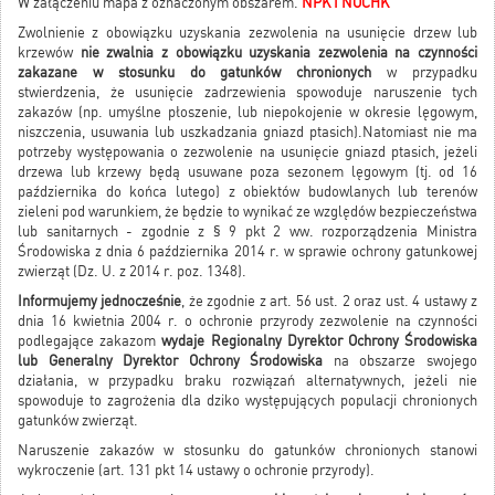
W załączeniu mapa z oznaczonym obszarem.
NPK I NOCHK
Zwolnienie z obowiązku uzyskania zezwolenia na usunięcie drzew lub
krzewów
nie zwalnia z obowiązku uzyskania zezwolenia na czynności
zakazane w stosunku do gatunków chronionych
w przypadku
stwierdzenia, że usunięcie zadrzewienia spowoduje naruszenie tych
zakazów (np. umyślne płoszenie, lub niepokojenie w okresie lęgowym,
niszczenia, usuwania lub uszkadzania gniazd ptasich).Natomiast nie ma
potrzeby występowania o zezwolenie na usunięcie gniazd ptasich, jeżeli
drzewa lub krzewy będą usuwane poza sezonem lęgowym (tj. od 16
października do końca lutego) z obiektów budowlanych lub terenów
zieleni pod warunkiem, że będzie to wynikać ze względów bezpieczeństwa
lub sanitarnych - zgodnie z § 9 pkt 2 ww. rozporządzenia Ministra
Środowiska z dnia 6 października 2014 r. w sprawie ochrony gatunkowej
zwierząt (Dz. U. z 2014 r. poz. 1348).
Informujemy jednocześnie
, że zgodnie z art. 56 ust. 2 oraz ust. 4 ustawy z
dnia 16 kwietnia 2004 r. o ochronie przyrody zezwolenie na czynności
podlegające zakazom
wydaje Regionalny Dyrektor Ochrony Środowiska
lub Generalny Dyrektor Ochrony Środowiska
na obszarze swojego
działania, w przypadku braku rozwiązań alternatywnych, jeżeli nie
spowoduje to zagrożenia dla dziko występujących populacji chronionych
gatunków zwierząt.
Naruszenie zakazów w stosunku do gatunków chronionych stanowi
wykroczenie (art. 131 pkt 14 ustawy o ochronie przyrody).