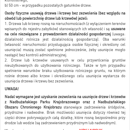
klonolistnego,
b) 50 cm - w przypadku pozostałych gatunków drzew.
Osoby fizyczne usuwają drzewa i krzewy bez zezwolenia (bez względu na
obwód lub powierzchnię drzew lub krzewów) jeżeli:
1. Drzewa lub krzewy rosną na nieruchomościach (z wyłączeniem terenów
wpisanych do rejestru zabytków) stanowiących ich własność i są
usuwane
na cele niezwiązane z prowadzeniem działalności gospodarczej
(uwaga:
działalność rolnicza jest działalnością gospodarczą). Oba warunki
(własność nieruchomości przysługująca osobie fizycznej i określony cel
usunięcia) muszą zostać spełnione jednocześnie, żeby usunięcie mogło
nastąpić bez kontroli administracyjnej.
2. Drzew lub krzewów usuwanych w celu przywrócenia gruntów
nieużytkowanych do użytkowania rolniczego. Także w tym przypadku
spełnienie warunków braku użytkowania rolniczego gruntu, na którym
rośnie drzewo albo krzew i określonego celu usunięcia wystarcza do
usunięcia drzewa i krzewu bez zezwolenia.
UWAGA!
Nadal wymagane jest uzyskanie zezwolenia na usunięcie drzew i krzewów
z Nadbużańskiego Parku Krajobrazowego oraz z Nadbużańskiego
Obszaru Chronionego Krajobrazu
stanowiące zadrzewienia śródpolne,
przydrożne i nadwodne. Brak możliwości usunięcia dotyczy również tej
części drzew pokrywających całą działkę, które rosną bezpośrednio przy
drodze lub wodzie (są zadrzewieniem przydrożnym lub nadwodnym).