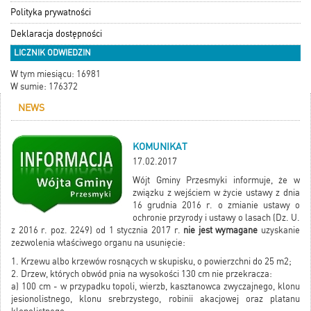
Polityka prywatności
Deklaracja dostępności
LICZNIK ODWIEDZIN
W tym miesiącu: 16981
W sumie: 176372
NEWS
KOMUNIKAT
17.02.2017
Wójt Gminy Przesmyki informuje, że w
związku z wejściem w życie ustawy z dnia
16 grudnia 2016 r. o zmianie ustawy o
ochronie przyrody i ustawy o lasach (Dz. U.
z 2016 r. poz. 2249) od 1 stycznia 2017 r.
nie jest wymagane
uzyskanie
zezwolenia właściwego organu na usunięcie:
1. Krzewu albo krzewów rosnących w skupisku, o powierzchni do 25 m2;
2. Drzew, których obwód pnia na wysokości 130 cm nie przekracza:
a) 100 cm - w przypadku topoli, wierzb, kasztanowca zwyczajnego, klonu
jesionolistnego, klonu srebrzystego, robinii akacjowej oraz platanu