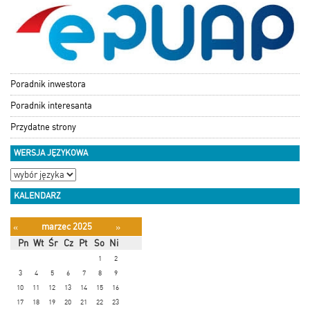
Poradnik inwestora
Poradnik interesanta
Przydatne strony
WERSJA JĘZYKOWA
KALENDARZ
marzec 2025
«
»
Pn
Wt
Śr
Cz
Pt
So
Ni
1
2
3
4
5
6
7
8
9
10
11
12
13
14
15
16
17
18
19
20
21
22
23