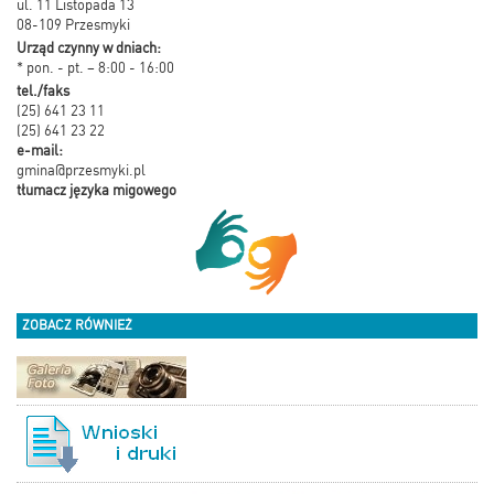
ul. 11 Listopada 13
08-109 Przesmyki
Urząd czynny w dniach:
* pon. - pt. – 8:00 - 16:00
tel./faks
(25) 641 23 11
(25) 641 23 22
e-mail:
gmina@przesmyki.pl
tłumacz języka migowego
ZOBACZ RÓWNIEŻ