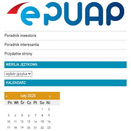
Poradnik inwestora
Poradnik interesanta
Przydatne strony
WERSJA JĘZYKOWA
KALENDARZ
luty 2025
«
»
Pn
Wt
Śr
Cz
Pt
So
Ni
1
2
3
4
5
6
7
8
9
10
11
12
13
14
15
16
17
18
19
20
21
22
23