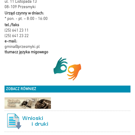
ul. 11 Listopada 13
08-109 Przesmyki
Urząd czynny w dniach:
* pon. - pt. – 8:00 - 16:00
tel./faks
(25) 641 23 11
(25) 641 23 22
e-mail:
gmina@przesmyki.pl
tłumacz języka migowego
ZOBACZ RÓWNIEŻ