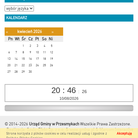
KALENDARZ
kwiecień 2026
«
»
Pn
Wt
Śr
Cz
Pt
So
Ni
1
2
3
4
5
6
7
8
9
10
11
12
13
14
15
16
17
18
19
20
21
22
23
24
25
26
27
28
29
30
20
:
46
:
26
10/08/2026
© 2014-2026
Urząd Gminy w Przesmykach
Wszelkie Prawa Zastrzeżone.
Realizacja:
Szulc-Efekt Sp. z o.o. & www.gmina.pl
&
Marcom Interactive
Strona korzysta z plików cookies w celu realizacji usług i zgodnie z
Akceptuję