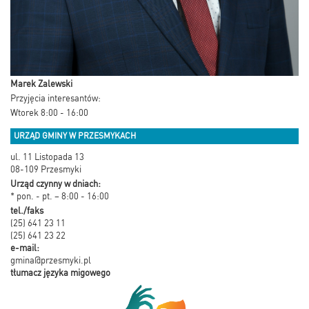
Marek Zalewski
Przyjęcia interesantów:
Wtorek 8:00 - 16:00
URZĄD GMINY W PRZESMYKACH
ul. 11 Listopada 13
08-109 Przesmyki
Urząd czynny w dniach:
* pon. - pt. – 8:00 - 16:00
tel./faks
(25) 641 23 11
(25) 641 23 22
e-mail:
gmina@przesmyki.pl
tłumacz języka migowego