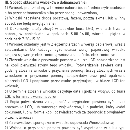
III. Sposób składania wniosków o dofinansowanie:
1) Wniosek jest składany w terminie naboru bezpośrednio czyli: osobiście
albo przez pełnomocnika albo przez osobę upoważnioną;
2) Wnioski nadsyłane drogą pocztową, faxem, pocztą e-mail lub w inny
sposób nie będą uwzględniane;
3) Dokumenty należy złożyć w siedzibie biura LGD, w dniach trwania
naboru, w poniedziałki w godzinach 8:00-16:00, wtorek - piątek w
godzinach 7:30-15:30;
4) Wniosek składany jest w 2 egzemplarzach w wersji papierowej wraz z
załącznikami. Do każdego egzemplarza wersji papierowej wniosku
załącza się wersję elektroniczną wniosku na nośniku elektronicznym;
5) Złożenie wniosku o przyznanie pomocy w biurze LGD potwierdzane jest
na kopii pierwszej strony tego wniosku. Potwierdzenie zawiera datę i
godzinę złożenia wniosku o przyznanie pomocy, liczbę złożonych wraz z
wnioskiem o przyznanie pomocy załączników oraz jest opatrzone
pieczęcią LGD i podpisane przez osobę przyjmującą w biurze LGD ten
wniosek;
6) O terminie złożenia wniosku decyduje data i godzina wpływu do biura
LGD w terminie trwania naboru;
7) Kopia potwierdzona za zgodność z oryginałem powinna być: przez
pracownika LGD, lub samorząd województwa, lub podmiot, który wydał
dokument, lub w formie kopii poświadczonych za zgodność z oryginałem
przez notariusza;
8) Za prawidłowe sporządzenie wniosku odpowiada Wnioskodawca;
9) Wnioski o przyznanie pomocy powinny być wypełniane w pliku typu