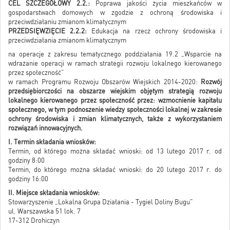
CEL SZCZEGÓŁOWY 2.2.:
Poprawa jakości życia mieszkańców w
gospodarstwach domowych w zgodzie z ochroną środowiska i
przeciwdziałaniu zmianom klimatycznym
PRZEDSIĘWZIĘCIE 2.2.2:
Edukacja na rzecz ochrony środowiska i
przeciwdziałania zmianom klimatycznym
na operacje z zakresu tematycznego poddziałania 19.2 „Wsparcie na
wdrażanie operacji w ramach strategii rozwoju lokalnego kierowanego
przez społeczność”
w ramach Programu Rozwoju Obszarów Wiejskich 2014-2020:
Rozwój
przedsiębiorczości na obszarze wiejskim objętym strategią rozwoju
lokalnego kierowanego przez społeczność przez: wzmocnienie kapitału
społecznego, w tym podnoszenie wiedzy społeczności lokalnej w zakresie
ochrony środowiska i zmian klimatycznych, także z wykorzystaniem
rozwiązań innowacyjnych.
I. Termin składania wniosków:
Termin, od którego można składać wnioski: od 13 lutego 2017 r. od
godziny 8:00
Termin, do którego można składać wnioski: do 20 lutego 2017 r. do
godziny 16:00
II. Miejsce składania wniosków:
Stowarzyszenie „Lokalna Grupa Działania - Tygiel Doliny Bugu"
ul. Warszawska 51 lok. 7
17-312 Drohiczyn