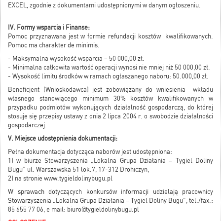
EXCEL, zgodnie z dokumentami udostępnionymi w danym ogłoszeniu.
IV. Formy wsparcia i Finanse:
Pomoc przyznawana jest w formie refundacji kosztów kwalifikowanych.
Pomoc ma charakter de minimis.
- Maksymalna wysokość wsparcia – 50 000,00 zł.
- Minimalna całkowita wartość operacji wynosi nie mniej niż 50 000,00 zł.
- Wysokość limitu środków w ramach ogłaszanego naboru: 50.000,00 zł.
Beneficjent (Wnioskodawca) jest zobowiązany do wniesienia wkładu
własnego stanowiącego minimum 30% kosztów kwalifikowanych w
przypadku podmiotów wykonujących działalność gospodarczą, do której
stosuje się przepisy ustawy z dnia 2 lipca 2004 r. o swobodzie działalności
gospodarczej.
V. Miejsce udostępnienia dokumentacji:
Pełna dokumentacja dotycząca naborów jest udostępniona:
1) w biurze Stowarzyszenia „Lokalna Grupa Działania – Tygiel Doliny
Bugu” ul. Warszawska 51 lok.7, 17-312 Drohiczyn,
2) na stronie www.tygieldolinybugu.pl
W sprawach dotyczących konkursów informacji udzielają pracownicy
Stowarzyszenia „Lokalna Grupa Działania – Tygiel Doliny Bugu”, tel./fax.:
85 655 77 06, e mail: biuro@tygieldolinybugu.pl