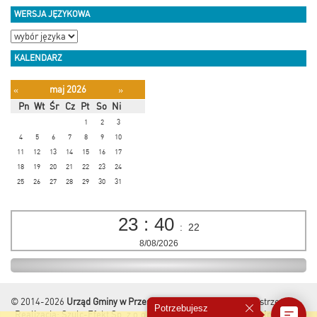
WERSJA JĘZYKOWA
KALENDARZ
maj 2026
«
»
Pn
Wt
Śr
Cz
Pt
So
Ni
1
2
3
4
5
6
7
8
9
10
11
12
13
14
15
16
17
18
19
20
21
22
23
24
25
26
27
28
29
30
31
23
:
40
:
23
8/08/2026
© 2014-2026
Urząd Gminy w Przesmykach
Wszelkie Prawa Zastrzeżone.
Potrzebujesz
Realizacja:
Szulc-Efekt Sp. z o.o. & www.gmina.pl
&
Marcom Interactive