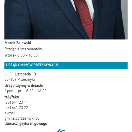
Marek Zalewski
Przyjęcia interesantów:
Wtorek 8:00 - 16:00
URZĄD GMINY W PRZESMYKACH
ul. 11 Listopada 13
08-109 Przesmyki
Urząd czynny w dniach:
* pon. - pt. – 8:00 - 16:00
tel./faks
(25) 641 23 11
(25) 641 23 22
e-mail:
gmina@przesmyki.pl
tłumacz języka migowego