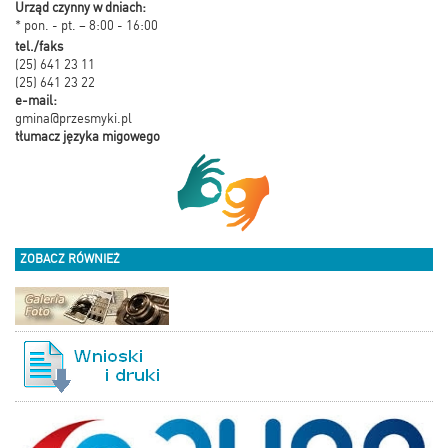
Urząd czynny w dniach:
* pon. - pt. – 8:00 - 16:00
tel./faks
(25) 641 23 11
(25) 641 23 22
e-mail:
gmina@przesmyki.pl
tłumacz języka migowego
ZOBACZ RÓWNIEŻ