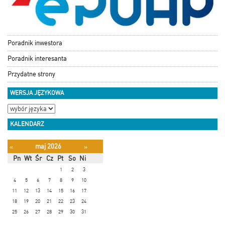
Poradnik inwestora
Poradnik interesanta
Przydatne strony
WERSJA JĘZYKOWA
KALENDARZ
maj 2026
«
»
Pn
Wt
Śr
Cz
Pt
So
Ni
1
2
3
4
5
6
7
8
9
10
11
12
13
14
15
16
17
18
19
20
21
22
23
24
25
26
27
28
29
30
31