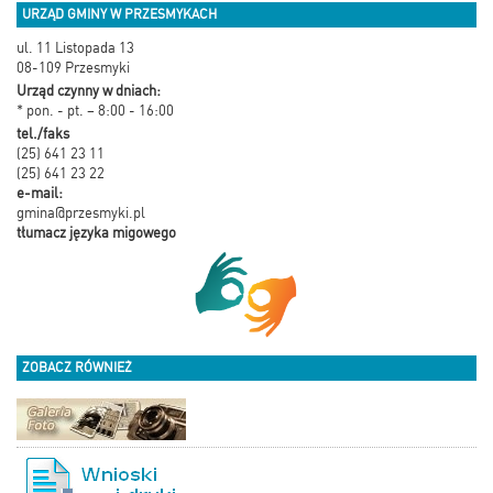
URZĄD GMINY W PRZESMYKACH
ul. 11 Listopada 13
08-109 Przesmyki
Urząd czynny w dniach:
* pon. - pt. – 8:00 - 16:00
tel./faks
(25) 641 23 11
(25) 641 23 22
e-mail:
gmina@przesmyki.pl
tłumacz języka migowego
ZOBACZ RÓWNIEŻ