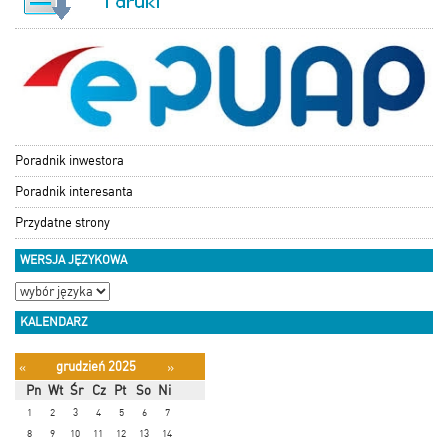
Poradnik inwestora
Poradnik interesanta
Przydatne strony
WERSJA JĘZYKOWA
KALENDARZ
grudzień 2025
«
»
Pn
Wt
Śr
Cz
Pt
So
Ni
1
2
3
4
5
6
7
8
9
10
11
12
13
14