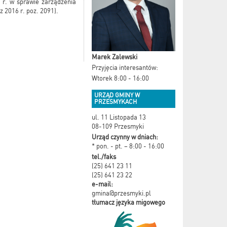
 r. w sprawie zarządzenia
 2016 r. poz. 2091).
Marek Zalewski
Przyjęcia interesantów:
Wtorek 8:00 - 16:00
URZĄD GMINY W
PRZESMYKACH
ul. 11 Listopada 13
08-109 Przesmyki
Urząd czynny w dniach:
* pon. - pt. – 8:00 - 16:00
tel./faks
(25) 641 23 11
(25) 641 23 22
e-mail:
gmina@przesmyki.pl
tłumacz języka migowego