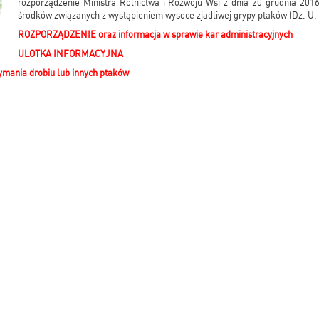
rozporządzenie Ministra Rolnictwa i Rozwoju Wsi z dnia 20 grudnia 2016
środków związanych z wystąpieniem wysoce zjadliwej grypy ptaków (Dz. U. z
ROZPORZĄDZENIE oraz informacja w sprawie kar administracyjnych
ULOTKA INFORMACYJNA
mania drobiu lub innych ptaków