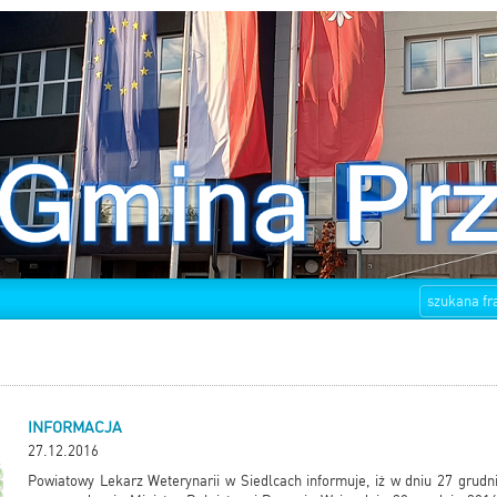
INFORMACJA
27.12.2016
Powiatowy Lekarz Weterynarii w Siedlcach informuje, iż w dniu 27 grudn