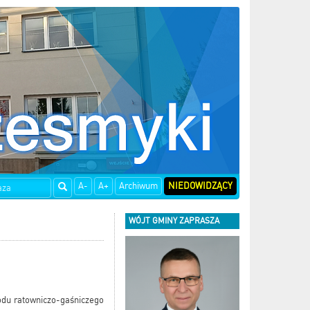
A-
A+
Archiwum
NIEDOWIDZĄCY
WÓJT GMINY ZAPRASZA
odu ratowniczo-gaśniczego