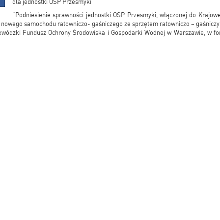
dla jednostki OSP Przesmyki
"Podniesienie sprawności jednostki OSP Przesmyki, włączonej do Krajo
 nowego samochodu ratowniczo- gaśniczego ze sprzętem ratowniczo – gaśnic
wódzki Fundusz Ochrony Środowiska i Gospodarki Wodnej w Warszawie, w for