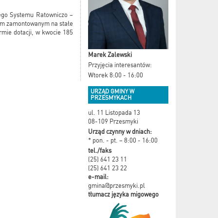
wego Systemu Ratowniczo –
zym zamontowanym na stałe
mie dotacji, w kwocie 185
Marek Zalewski
Przyjęcia interesantów:
Wtorek 8:00 - 16:00
URZĄD GMINY W
PRZESMYKACH
ul. 11 Listopada 13
08-109 Przesmyki
Urząd czynny w dniach:
* pon. - pt. – 8:00 - 16:00
tel./faks
(25) 641 23 11
(25) 641 23 22
e-mail:
gmina@przesmyki.pl
tłumacz języka migowego