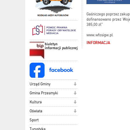
Gaśniczego poprzez zakup
dofinansowano przez Woje
385,00 zł"
www.wfosigw.pl
INFORMACJA
Urząd Gminy
Gmina Przesmyki
Kultura
Oświata
Sport
Turystyka