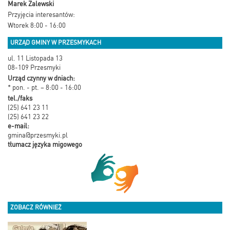
Marek Zalewski
Przyjęcia interesantów:
Wtorek 8:00 - 16:00
URZĄD GMINY W PRZESMYKACH
ul. 11 Listopada 13
08-109 Przesmyki
Urząd czynny w dniach:
* pon. - pt. – 8:00 - 16:00
tel./faks
(25) 641 23 11
(25) 641 23 22
e-mail:
gmina@przesmyki.pl
tłumacz języka migowego
ZOBACZ RÓWNIEŻ