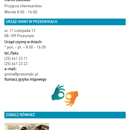
Przyjęcia interesantów:
Wtorek 8:00 - 16:00
URZĄD GMINY W PRZESMYKACH
ul. 11 Listopada 13
08-109 Przesmyki
Urząd czynny w dniach:
* pon. - pt. – 8:00 - 16:00
tel./faks
(25) 641 23 11
(25) 641 23 22
e-mail:
gmina@przesmyki.pl
tłumacz języka migowego
ZOBACZ RÓWNIEŻ