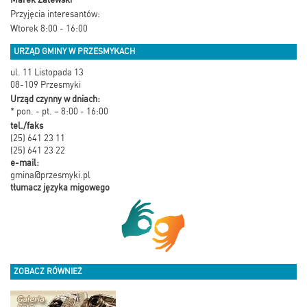
Przyjęcia interesantów:
Wtorek 8:00 - 16:00
URZĄD GMINY W PRZESMYKACH
ul. 11 Listopada 13
08-109 Przesmyki
Urząd czynny w dniach:
* pon. - pt. – 8:00 - 16:00
tel./faks
(25) 641 23 11
(25) 641 23 22
e-mail:
gmina@przesmyki.pl
tłumacz języka migowego
ZOBACZ RÓWNIEŻ