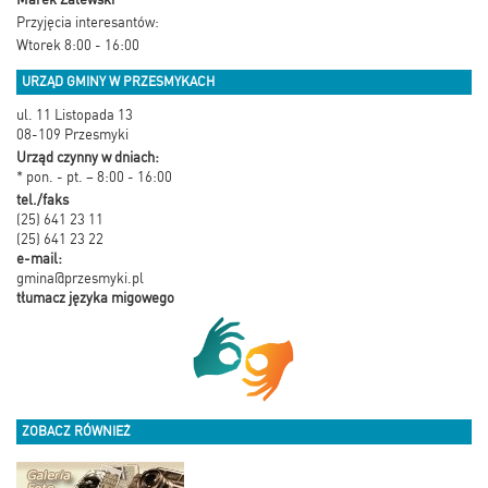
Przyjęcia interesantów:
Wtorek 8:00 - 16:00
URZĄD GMINY W PRZESMYKACH
ul. 11 Listopada 13
08-109 Przesmyki
Urząd czynny w dniach:
* pon. - pt. – 8:00 - 16:00
tel./faks
(25) 641 23 11
(25) 641 23 22
e-mail:
gmina@przesmyki.pl
tłumacz języka migowego
ZOBACZ RÓWNIEŻ