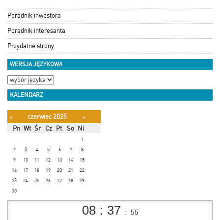
Poradnik inwestora
Poradnik interesanta
Przydatne strony
WERSJA JĘZYKOWA
KALENDARZ
czerwiec 2025
«
»
Pn
Wt
Śr
Cz
Pt
So
Ni
1
2
3
4
5
6
7
8
9
10
11
12
13
14
15
16
17
18
19
20
21
22
23
24
25
26
27
28
29
30
08
:
37
:
55