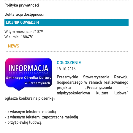
Polityka prywatności
Deklaracja dostępności
LICZNIK ODWIEDZIN
W tym miesiącu: 21079
W sumie: 180470
NEWS
OGŁOSZENIE
18.10.2016
Przesmyckie Stowarzyszenie Rozwoju
Gospodarczego w ramach realizowanego
projektu „Przesmyczanki –
międzypokoleniowa kultura ludowa”
ogłasza konkurs na piosenkę:
- z własnym tekstem i melodią
- z własnym tekstem i zapożyczoną melodią
- przyśpiewkę ludową.