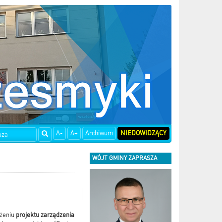
A-
A+
Archiwum
NIEDOWIDZĄCY
WÓJT GMINY ZAPRASZA
ożeniu
projektu zarządzenia