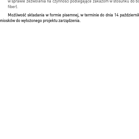
w sprawie zezwolenia na czynności podlegające zakazom w stosunku do bo
fiber).
Możliwość składania w formie pisemnej, w terminie do dnia 14 październi
wniosków do wyłożonego projektu zarządzenia.