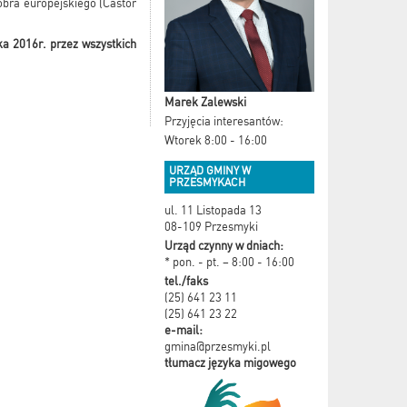
bra europejskiego (Castor
ka 2016r. przez wszystkich
Marek Zalewski
Przyjęcia interesantów:
Wtorek 8:00 - 16:00
URZĄD GMINY W
PRZESMYKACH
ul. 11 Listopada 13
08-109 Przesmyki
Urząd czynny w dniach:
* pon. - pt. – 8:00 - 16:00
tel./faks
(25) 641 23 11
(25) 641 23 22
e-mail:
gmina@przesmyki.pl
tłumacz języka migowego