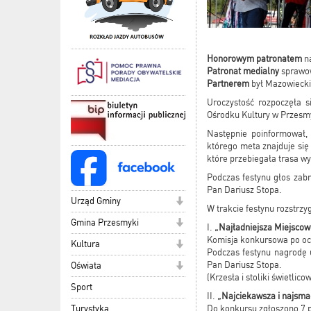
Honorowym patronatem
n
Patronat medialny
sprawow
Partnerem
był Mazowiecki
Uroczystość rozpoczęła 
Ośrodku Kultury w Przesmy
Następnie poinformował,
którego meta znajduje się
które przebiegała trasa wy
Podczas festynu głos zab
Pan Dariusz Stopa.
Urząd Gminy
W trakcie festynu rozstrzy
Gmina Przesmyki
I.
„Najładniejsza Miejsco
Komisja konkursowa po oc
Kultura
Podczas festynu nagrodę 
Pan Dariusz Stopa.
Oświata
(Krzesła i stoliki świetlico
Sport
II.
„Najciekawsza i najsma
Turystyka
Do konkursu zgłoszono 7 p