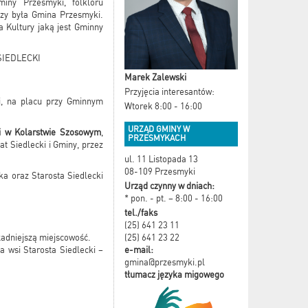
miny Przesmyki, folkloru
ezy była Gmina Przesmyki.
 Kultury jaką jest Gminny
SIEDLECKI
Marek Zalewski
Przyjęcia interesantów:
j, na placu przy Gminnym
Wtorek 8:00 - 16:00
URZĄD GMINY W
ki w Kolarstwie Szosowym
,
PRZESMYKACH
t Siedlecki i Gminy, przez
ul. 11 Listopada 13
08-109 Przesmyki
a oraz Starosta Siedlecki
Urząd czynny w dniach:
* pon. - pt. – 8:00 - 16:00
tel./faks
(25) 641 23 11
(25) 641 23 22
ładniejszą miejscowość.
e-mail:
 wsi Starosta Siedlecki –
gmina@przesmyki.pl
tłumacz języka migowego