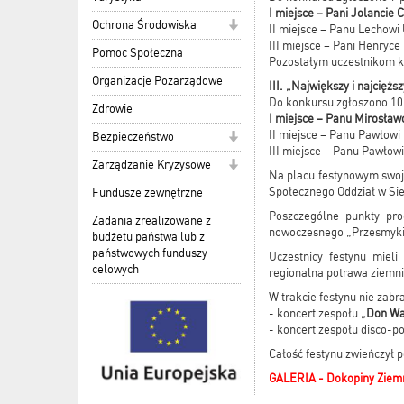
I miejsce – Pani Jolancie 
Ochrona Środowiska
II miejsce – Panu Lechowi
III miejsce – Pani Henryce
Pomoc Społeczna
Pozostałym uczestnikom k
Organizacje Pozarządowe
III. „Największy i najciężs
Do konkursu zgłoszono 10
Zdrowie
I miejsce – Panu Mirosław
II miejsce – Panu Pawłowi
Bezpieczeństwo
III miejsce – Panu Pawłow
Zarządzanie Kryzysowe
Na placu festynowym swoj
Społecznego Oddział w Sie
Fundusze zewnętrzne
Poszczególne punkty pro
Zadania zrealizowane z
nowoczesnego „Przesmyki 
budżetu państwa lub z
państwowych funduszy
Uczestnicy festynu mieli
celowych
regionalna potrawa ziemn
W trakcie festynu nie zabr
- koncert zespołu
„Don Wa
- koncert zespołu disco-p
Całość festynu zwieńczył p
GALERIA - Dokopiny Ziem