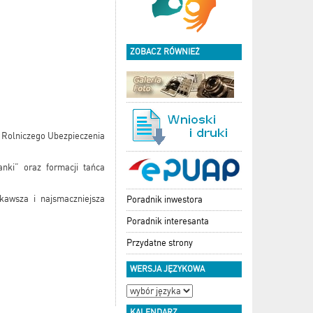
ZOBACZ RÓWNIEŻ
 Rolniczego Ubezpieczenia
nki” oraz formacji tańca
ekawsza i najsmaczniejsza
Poradnik inwestora
Poradnik interesanta
Przydatne strony
WERSJA JĘZYKOWA
KALENDARZ