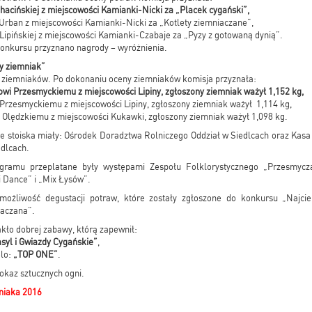
Chacińskiej z miejscowości Kamianki-Nicki za „Placek cygański”,
 Urban z miejscowości Kamianki-Nicki za „Kotlety ziemniaczane”,
 Lipińskiej z miejscowości Kamianki-Czabaje za „Pyzy z gotowaną dynią”.
onkursu przyznano nagrody – wyróżnienia.
zy ziemniak”
 ziemniaków. Po dokonaniu oceny ziemniaków komisja przyznała:
owi Przesmyckiemu z miejscowości Lipiny, zgłoszony ziemniak ważył 1,152 kg,
 Przesmyckiemu z miejscowości Lipiny, zgłoszony ziemniak ważył 1,114 kg,
i Olędzkiemu z miejscowości Kukawki, zgłoszony ziemniak ważył 1,098 kg.
e stoiska miały: Ośrodek Doradztwa Rolniczego Oddział w Siedlcach oraz Kasa
dlcach.
gramu przeplatane były występami Zespołu Folklorystycznego „Przesmycza
Dance” i „Mix Łysów”.
 możliwość degustacji potraw, które zostały zgłoszone do konkursu „Najci
iaczana”.
akło dobrej zabawy, którą zapewnił:
syl i Gwiazdy Cygańskie”
,
olo:
„TOP ONE”
.
okaz sztucznych ogni.
niaka 2016