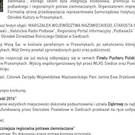
ziemniaka”, którego celem była integracja środowiska, promocja G
podlaskiego i regionalnych potraw ziemniaczanych. Organizatorem impr
Formalną stronę przedsięwzięcia reprezentowała Samorządowa Instytucja
Ośrodek Kultury w Przesmykach.
asz festyn objęli: MARSZAŁEK WOJEWÓDZTWA MAZOWIECKIEGO, STAROSTA 
ali: „Katolickie Radio Podlasie”, Regionalny Portal Informacyjny „Podlasie24”
 Ośrodek Doradztwa Rolniczego Oddział w Siedlcach.
się Mszą Św. w kościele parafialnym w Przesmykach, po zakończeniu które
kach, Wójt Gminy powitał zgromadzonych gości oraz publiczność.
 że rozpoczął się już wyścig odbywający się w ramach
Finału Pucharu Pols
 w Przesmykach. Wyścig współorganizowany był przez WLKS Siedlce oraz Powia
ścigu.
rali: Członek Zarządu Województwa Mazowieckiego Pani Janina Ewa Orzełowsk
gnięto konkursy:
wość 2016”
enie wszystkich miejscowości dokonała podsumowania i uznała
Dąbrowę
za naj
ufundowaną przez Starostwo Powiatowe w Siedlcach przekazał na ręce sołtysa
we).
czniejsza regionalna potrawa ziemniaczana”
otraw. Po dokonaniu oceny potraw komisja przyznała: