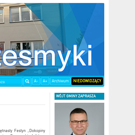
A-
A+
Archiwum
NIEDOWIDZĄCY
WÓJT GMINY ZAPRASZA
ętnasty Festyn „Dokopiny