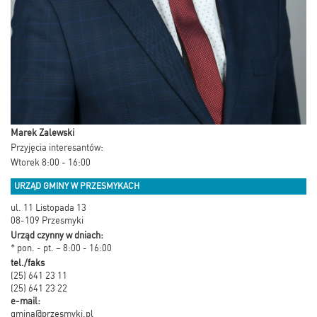
Marek Zalewski
Przyjęcia interesantów:
Wtorek 8:00 - 16:00
URZĄD GMINY W PRZESMYKACH
ul. 11 Listopada 13
08-109 Przesmyki
Urząd czynny w dniach:
* pon. - pt. – 8:00 - 16:00
tel./faks
(25) 641 23 11
(25) 641 23 22
e-mail:
gmina@przesmyki.pl