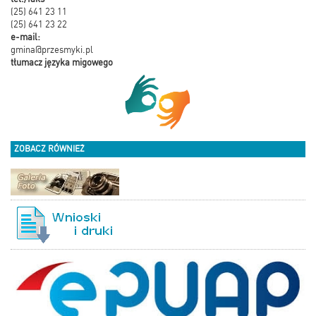
(25) 641 23 11
(25) 641 23 22
e-mail:
gmina@przesmyki.pl
tłumacz języka migowego
ZOBACZ RÓWNIEŻ