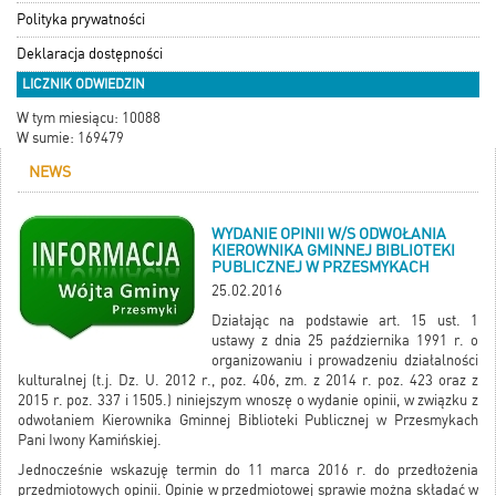
Polityka prywatności
Deklaracja dostępności
LICZNIK ODWIEDZIN
W tym miesiącu: 10088
W sumie: 169479
NEWS
WYDANIE OPINII W/S ODWOŁANIA
KIEROWNIKA GMINNEJ BIBLIOTEKI
PUBLICZNEJ W PRZESMYKACH
25.02.2016
Działając na podstawie art. 15 ust. 1
ustawy z dnia 25 października 1991 r. o
organizowaniu i prowadzeniu działalności
kulturalnej (t.j. Dz. U. 2012 r., poz. 406, zm. z 2014 r. poz. 423 oraz z
2015 r. poz. 337 i 1505.) niniejszym wnoszę o wydanie opinii, w związku z
odwołaniem Kierownika Gminnej Biblioteki Publicznej w Przesmykach
Pani Iwony Kamińskiej.
Jednocześnie wskazuję termin do 11 marca 2016 r. do przedłożenia
przedmiotowych opinii. Opinie w przedmiotowej sprawie można składać w