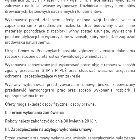
wymiarach dł. 35 m x szer. 8 m x wys. 7 m. Prace należy wykonać w
zakresie i na koszt własny wykonawcy. Rozbiórka dotyczy elementów
drewnianych, betonowych nadziemnych i fundamentów.
Wykonawca przed złożeniem oferty dokona wizji lokalnej w celu
zapoznania się z przedmiotem rozbiórki. Gruz budowlany oraz inne
materiały pochodzące z rozbiórki winny zostać usunięte, wywiezione i
poddane utylizacji lub wykorzystane w sposób, który nie będzie zagrażać
środowisku naturalnemu.
Urząd Gminy w Przesmykach posiada zgłoszenie zamiaru dokonania
rozbiórki złożone do Starostwa Powiatowego w Siedlcach.
Wykonawca zobowiązany jest wykonywać prace objęte umową w sposób
zgodny przepisami BHP i P-POŻ oraz stosować właściwe urządzenia
ochronne i zabezpieczające w tym zakresie.
Wybrany wykonawca przed zawarciem umowy będzie zobowiązany
przedstawić harmonogram prac oraz sposób wykonania rozbiórki i
uporządkowania terenu.
Oferty mogą składać osoby fizyczne i osoby prawne.
II. Termin wykonania zamówienia
Roboty należy zakończyć do dnia 30 kwietnia 2016 r.
III. Zabezpieczenie należytego wykonania umowy.
Przed zawarciem umowy wykonawca wniesie zabezpieczenie należytego