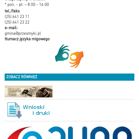
* pon. - pt. – 8:00 - 16:00
tel./faks
(25) 641 23 11
(25) 641 23 22
e-mail:
gmina@przesmyki.pl
tłumacz języka migowego
ZOBACZ RÓWNIEŻ