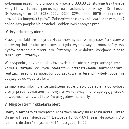
wykonania przedmiotu umowy w kwocie 3 000,00 zł (słownie trzy tysiące
złotych) w formie pieniężnej na rachunek bankowy BS Łosice
O/Przesmyki nr 29 8038 0007 0030 8294 2000 0070 z dopiskiem
„rozbiórka budynku Łysów”. Zabezpieczenie zostanie zwrócone w ciągu 7
dni od daty podpisania protokołu odbioru wykonanych prac.
IV. Kryteria oceny ofert:
Z uwagi na fakt, że budynek zlokalizowany jest w miejscowości Łysów w
pierwszej kolejności preferowani będą wykonawcy - mieszkańcy wsi
Łysów następnie z terenu gm. Przesmyki, a w dalszej kolejności z poza
terenu gm. Przesmyki
W przypadku, gdy zostanie złożonych kilka ofert z tego samego terenu
komisja zażąda od tych oferentów przedstawienia harmonogramu
realizacji prac oraz sposobu uporządkowania terenu i wtedy podejmie
decyzję co do wyboru oferty.
Zamawiający informuje, że zastrzega sobie prawo odstąpienia od wyboru
oferty przed zawarciem umowy, a wykonawcy nie przysługują środki
odwoławcze, ani zwrot kosztów przygotowania oferty.
V. Miejsce i termin składania ofert
Oferty pisemne w zamkniętych kopertach należy składać na adres: Urząd
Gminy w Przesmykach ul. 11 Listopada 13, 08-109 Przesmyki pokój nr 7 w
terminie do dnia 15 stycznia 2016 r. do godz. 10:00.