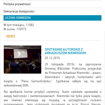
Polityka prywatności
Deklaracja dostępności
LICZNIK ODWIEDZIN
W tym miesiącu: 11582
W sumie: 170973
NEWS
SPOTKANIE AUTORSKIE Z
ARKADIUSZEM NIEMIRSKIM
25.12.2015
25 listopada 2015r. na zaproszenie
Gminnej Biblioteki Publicznej przyjechał
do Przesmyk Arkadiusz Niemirski - pisarz,
dziennikarz i satyryk, kontynuator serii
książki o "Panu Samochodziku". Spotkanie odbyło się na sali
widowiskowej GOK.
Na spotkanie licznie przybyli czytelnicy. Autor ciekawie opowiadał o
swojej twórczości i zainteresowaniach. Niemirski nie tylko pisze książki,
ale również interesuje się muzyką, w szczególności rockiem
progresywnym. Jego ulubionymi muzykami są m.in. Procol Harum,