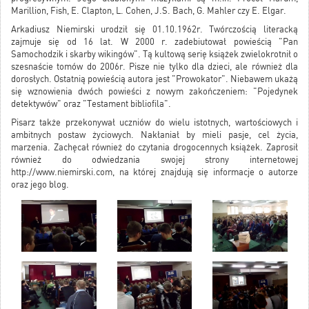
Marillion, Fish, E. Clapton, L. Cohen, J.S. Bach, G. Mahler czy E. Elgar.
Arkadiusz Niemirski urodził się 01.10.1962r. Twórczością literacką
zajmuje się od 16 lat. W 2000 r. zadebiutował powieścią "Pan
Samochodzik i skarby wikingów". Tą kultową serię książek zwielokrotnił o
szesnaście tomów do 2006r. Pisze nie tylko dla dzieci, ale również dla
dorosłych. Ostatnią powieścią autora jest "Prowokator". Niebawem ukażą
się wznowienia dwóch powieści z nowym zakończeniem: "Pojedynek
detektywów" oraz "Testament bibliofila".
Pisarz także przekonywał uczniów do wielu istotnych, wartościowych i
ambitnych postaw życiowych. Nakłaniał by mieli pasje, cel życia,
marzenia. Zachęcał również do czytania drogocennych książek. Zaprosił
również do odwiedzania swojej strony internetowej
http://www.niemirski.com, na której znajdują się informacje o autorze
oraz jego blog.