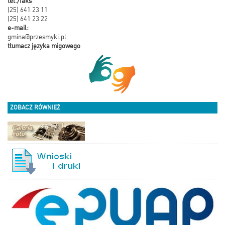
tel./faks
(25) 641 23 11
(25) 641 23 22
e-mail:
gmina@przesmyki.pl
tłumacz języka migowego
ZOBACZ RÓWNIEŻ