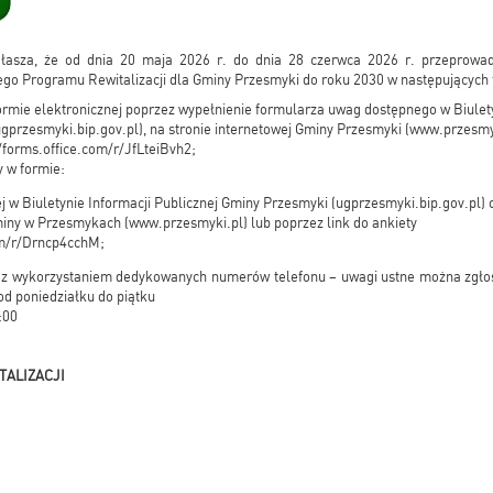
łasza, że od dnia 20 maja 2026 r. do dnia 28 czerwca 2026 r. przeprowad
go Programu Rewitalizacji dla Gminy Przesmyki do roku 2030 w następujących
ormie elektronicznej poprzez wypełnienie formularza uwag dostępnego w Biulety
gprzesmyki.bip.gov.pl), na stronie internetowej Gminy Przesmyki (
www.przesmy
//forms.office.com/r/JfLteiBvh2
;
y w formie:
j w Biuletynie Informacji Publicznej Gminy Przesmyki (ugprzesmyki.bip.gov.pl) 
miny w Przesmykach (
www.przesmyki.pl
) lub poprzez link do ankiety
com/r/Drncp4cchM
;
h z wykorzystaniem dedykowanych numerów telefonu – uwagi ustne można zgło
od poniedziałku do piątku
:00
ALIZACJI