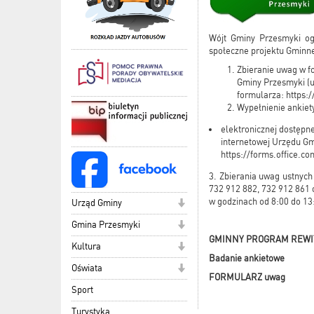
Wójt Gminy Przesmyki og
społeczne projektu Gminne
Zbieranie uwag w f
Gminy Przesmyki (u
formularza:
https:
Wypełnienie ankiet
elektronicznej dostępne
internetowej Urzędu G
https://forms.office.
3. Zbierania uwag ustnyc
732 912 882, 732 912 861 
w godzinach od 8:00 do 13
Urząd Gminy
Gmina Przesmyki
GMINNY PROGRAM REWIT
Kultura
Badanie ankietowe
Oświata
FORMULARZ uwag
Sport
Turystyka