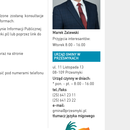
zone zostaną konsultacje
 formach:
nie Informacji Publicznej
Marek Zalewski
ki.pl
) lub poprzez link do
Przyjęcia interesantów:
Wtorek 8:00 - 16:00
oraz na stronie
URZĄD GMINY W
PRZESMYKACH
ul. 11 Listopada 13
08-109 Przesmyki
sić pod numerami telefonu
Urząd czynny w dniach:
* pon. - pt. – 8:00 - 16:00
tel./faks
(25) 641 23 11
(25) 641 23 22
e-mail:
gmina@przesmyki.pl
tłumacz języka migowego