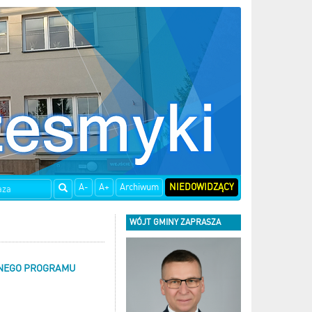
A-
A+
Archiwum
NIEDOWIDZĄCY
WÓJT GMINY ZAPRASZA
NNEGO PROGRAMU