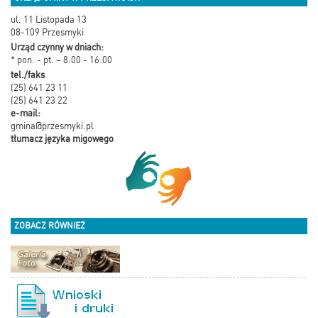
ul. 11 Listopada 13
08-109 Przesmyki
Urząd czynny w dniach:
* pon. - pt. – 8:00 - 16:00
tel./faks
(25) 641 23 11
(25) 641 23 22
e-mail:
gmina@przesmyki.pl
tłumacz języka migowego
ZOBACZ RÓWNIEŻ