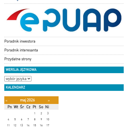
Poradnik inwestora
Poradnik interesanta
Przydatne strony
WERSJA JĘZYKOWA
KALENDARZ
maj 2026
«
»
Pn
Wt
Śr
Cz
Pt
So
Ni
1
2
3
4
5
6
7
8
9
10
11
12
13
14
15
16
17