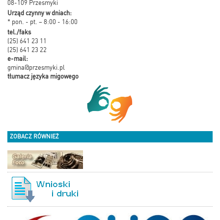
08-109 Przesmyki
Urząd czynny w dniach:
* pon. - pt. – 8:00 - 16:00
tel./faks
(25) 641 23 11
(25) 641 23 22
e-mail:
gmina@przesmyki.pl
tłumacz języka migowego
ZOBACZ RÓWNIEŻ