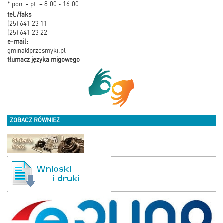
* pon. - pt. – 8:00 - 16:00
tel./faks
(25) 641 23 11
(25) 641 23 22
e-mail:
gmina@przesmyki.pl
tłumacz języka migowego
ZOBACZ RÓWNIEŻ