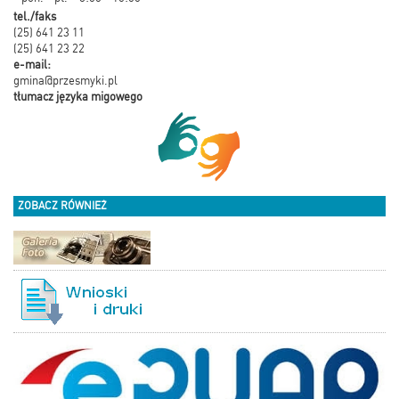
tel./faks
(25) 641 23 11
(25) 641 23 22
e-mail:
gmina@przesmyki.pl
tłumacz języka migowego
ZOBACZ RÓWNIEŻ