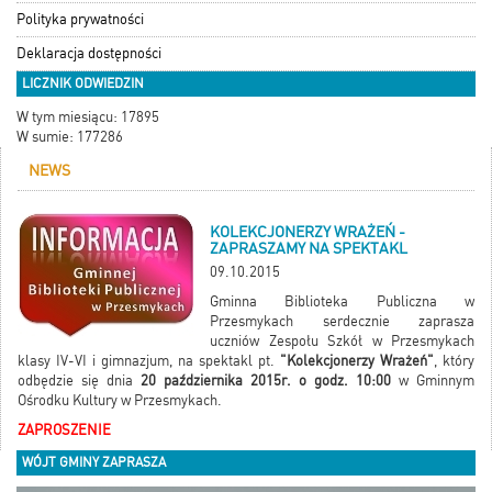
Polityka prywatności
Deklaracja dostępności
LICZNIK ODWIEDZIN
W tym miesiącu: 17895
W sumie: 177286
NEWS
KOLEKCJONERZY WRAŻEŃ -
ZAPRASZAMY NA SPEKTAKL
09.10.2015
Gminna Biblioteka Publiczna w
Przesmykach serdecznie zaprasza
uczniów Zespołu Szkół w Przesmykach
klasy IV-VI i gimnazjum, na spektakl pt.
"Kolekcjonerzy Wrażeń"
, który
odbędzie się dnia
20 października 2015r. o godz. 10:00
w Gminnym
Ośrodku Kultury w Przesmykach.
ZAPROSZENIE
WÓJT GMINY ZAPRASZA