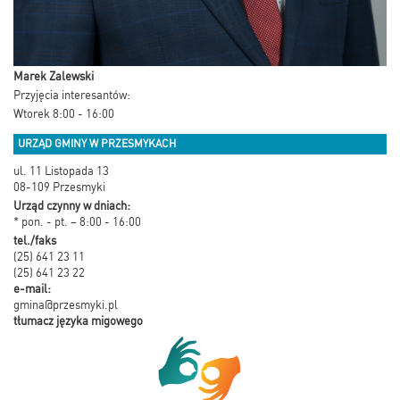
Marek Zalewski
Przyjęcia interesantów:
Wtorek 8:00 - 16:00
URZĄD GMINY W PRZESMYKACH
ul. 11 Listopada 13
08-109 Przesmyki
Urząd czynny w dniach:
* pon. - pt. – 8:00 - 16:00
tel./faks
(25) 641 23 11
(25) 641 23 22
e-mail:
gmina@przesmyki.pl
tłumacz języka migowego