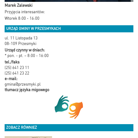
Marek Zalewski
Przyjęcia interesantów:
Wtorek 8:00 - 16:00
URZĄD GMINY W PRZESMYKACH
ul. 11 Listopada 13
08-109 Przesmyki
Urząd czynny w dniach:
* pon. - pt. – 8:00 - 16:00
tel./faks
(25) 641 23 11
(25) 641 23 22
e-mail:
gmina@przesmyki.pl
tłumacz języka migowego
ZOBACZ RÓWNIEŻ