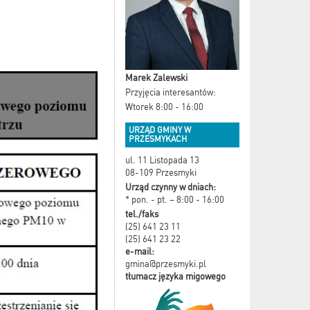
Marek Zalewski
Przyjęcia interesantów:
Wtorek 8:00 - 16:00
URZĄD GMINY W
PRZESMYKACH
ul. 11 Listopada 13
08-109 Przesmyki
Urząd czynny w dniach:
* pon. - pt. – 8:00 - 16:00
tel./faks
(25) 641 23 11
(25) 641 23 22
e-mail:
gmina@przesmyki.pl
tłumacz języka migowego