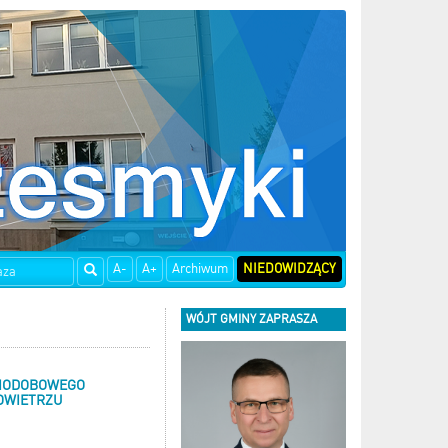
A-
A+
Archiwum
NIEDOWIDZĄCY
WÓJT GMINY ZAPRASZA
NIODOBOWEGO
OWIETRZU