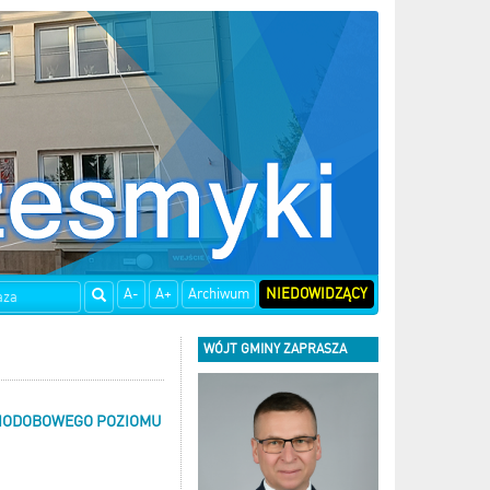
A-
A+
Archiwum
NIEDOWIDZĄCY
WÓJT GMINY ZAPRASZA
NIODOBOWEGO POZIOMU