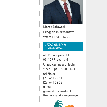
Marek Zalewski
Przyjęcia interesantów:
Wtorek 8:00 - 16:00
URZĄD GMINY W
PRZESMYKACH
ul. 11 Listopada 13
08-109 Przesmyki
Urząd czynny w dniach:
* pon. - pt. – 8:00 - 16:00
tel./faks
(25) 641 23 11
(25) 641 23 22
e-mail:
gmina@przesmyki.pl
tłumacz języka migowego