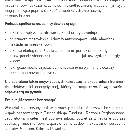
Warsztaty mają na celu zwiększenie świadomości ekologicznej
mieszkańców i pokazanie, że nawet niewielkie zmiany w codziennym życiu
mogą znacząco poprawić jakość powietrza, zdrowie rodziny i
domowy budżet
Podczas spotkania uczestnicy dowiedzą się:
jak smog wpływa na zdrowie i jakie choroby powoduje,
co oznacza Mazowiecka Uchwała Antysmogowa i jakie obowiązki
nakłada na mieszkańców,
jakie są ekologiczne źródła ciepła (m.in. pompy ciepła, kotły 5
klasy, panele słoneczne) i jak oszczędzać energię
w domu,
jak i gdzie można uzyskać dofinansowanie na wymianę pieca czy
termomodernizację budynku
Nie zabraknie także indywidualnych konsultacji z ekodoradcą i trenerem
ds. efektywności energetycznej, którzy pomogą rozwiać wątpliwości i
odpowiedzą na pytania.
Projekt „Mazowsze bez smogu”
Warsztat realizowany jest w ramach projektu „Mazowsze bez smogu”,
współfinansowanego z Europejskiego Funduszu Rozwoju Regionalnego.
Jego głównym celem jest poprawa jakości powietrza w regionie poprzez
edukację mieszkańców, wsparcie samorządów i skuteczne wdrażanie
zapisów Programu Ochrony Powietrza