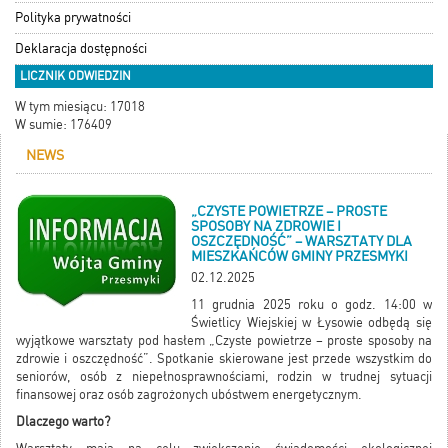
Polityka prywatności
Deklaracja dostępności
LICZNIK ODWIEDZIN
W tym miesiącu: 17018
W sumie: 176409
NEWS
„CZYSTE POWIETRZE – PROSTE
SPOSOBY NA ZDROWIE I
OSZCZĘDNOŚĆ” – WARSZTATY DLA
MIESZKAŃCÓW GMINY PRZESMYKI
02.12.2025
11 grudnia 2025 roku o godz. 14:00 w
Świetlicy Wiejskiej w Łysowie odbędą się
wyjątkowe warsztaty pod hasłem „Czyste powietrze – proste sposoby na
zdrowie i oszczędność”. Spotkanie skierowane jest przede wszystkim do
seniorów, osób z niepełnosprawnościami, rodzin w trudnej sytuacji
finansowej oraz osób zagrożonych ubóstwem energetycznym.
Dlaczego warto?