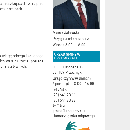
amieszkujących w rejonie
óch terminach:
Marek Zalewski
Przyjęcia interesantów:
Wtorek 8:00 - 16:00
URZĄD GMINY W
o wiarygodnego i solidnego
PRZESMYKACH
ich warunki życia, posiada
 charytatywnych.
ul. 11 Listopada 13
08-109 Przesmyki
Urząd czynny w dniach:
* pon. - pt. – 8:00 - 16:00
tel./faks
(25) 641 23 11
(25) 641 23 22
e-mail:
gmina@przesmyki.pl
tłumacz języka migowego