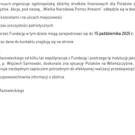
resach
organizuje ogólnopolską zbiórkę środków finansowych dla Polaków z
zyźnie. Akcja, pod nazwą, „Wielka Narodowa Pomoc Kresom” odbędzie się w dw
d kościołami i na ulicach miejscowości
czas uroczystości patriotycznych.
rzeć Fundację w tym dziele mogą zarejestrować się do
15 października 2025 r.
az dane do kontaktu znajdują się na stronie
l
wieckiego od kilku lat współpracuje z Fundacją i postrzega tę instytucję jak
, p. Wojciech Sarnowski, doskonale zna sytuację Polaków na Wileńszczyźnie, 
onuje niezbędnym zapleczem potrzebnym do efektywnej realizacji przedsięwzięć
zpowszechnienia informacji o zbiórce.
Mazowieckiego