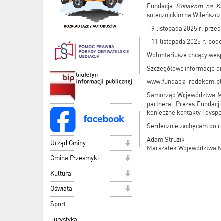
Fundacja
Rodakom na K
solecznickim na Wileńszc
- 9 listopada 2025 r. prze
- 11 listopada 2025 r. pod
Wolontariusze chcący wesp
Szczegółowe informacje or
www.fundacja-rodakom.p
Samorząd Województwa Mazo
partnera. Prezes Fundacji
konieczne kontakty i dysp
Serdecznie zachęcam do ro
Adam Struzik
Urząd Gminy
Marszałek Województwa 
Gmina Przesmyki
Kultura
Oświata
Sport
Turystyka