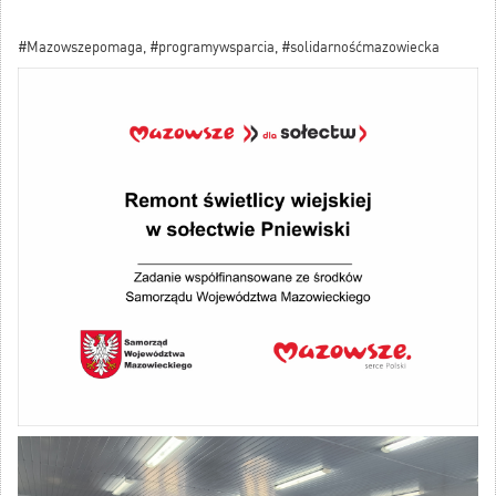
#Mazowszepomaga, #programywsparcia, #solidarnośćmazowiecka