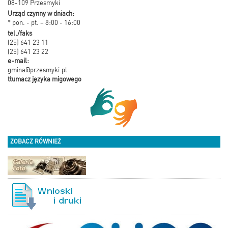
08-109 Przesmyki
Urząd czynny w dniach:
* pon. - pt. – 8:00 - 16:00
tel./faks
(25) 641 23 11
(25) 641 23 22
e-mail:
gmina@przesmyki.pl
tłumacz języka migowego
ZOBACZ RÓWNIEŻ