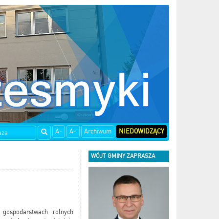
A-
A+
Archiwum
NIEDOWIDZĄCY
WÓJT GMINY ZAPRASZA
gospodarstwach rolnych