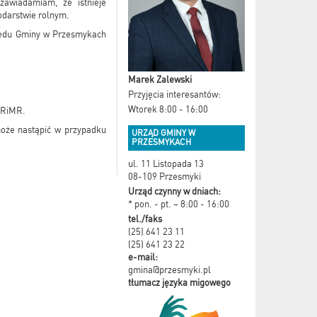
awiadamiam, że istnieje
odarstwie rolnym.
rzędu Gminy w Przesmykach
Marek Zalewski
Przyjęcia interesantów:
Wtorek 8:00 - 16:00
 ARiMR.
może nastąpić w przypadku
URZĄD GMINY W
PRZESMYKACH
ul. 11 Listopada 13
08-109 Przesmyki
Urząd czynny w dniach:
* pon. - pt. – 8:00 - 16:00
tel./faks
(25) 641 23 11
(25) 641 23 22
e-mail:
gmina@przesmyki.pl
tłumacz języka migowego