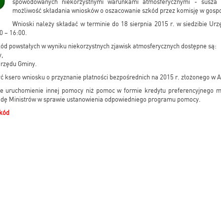
spowodowanych niekorzystnymi warunkami atmosferycznymi - susza z
możliwość składania wniosków o oszacowanie szkód przez komisję w gosp
Wnioski należy składać w terminie do 18 sierpnia 2015 r. w siedzibie U
0 – 16:00.
ód powstałych w wyniku niekorzystnych zjawisk atmosferycznych dostępne są:
y,
Urzędu Gminy.
ć ksero wniosku o przyznanie płatności bezpośrednich na 2015 r. złożonego w
że uruchomienie innej pomocy niż pomoc w formie kredytu preferencyjnego 
adę Ministrów w sprawie ustanowienia odpowiedniego programu pomocy.
zkód