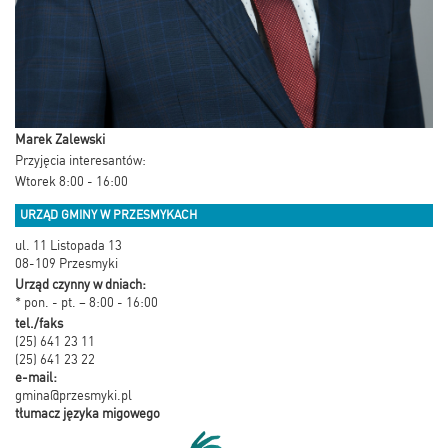
Marek Zalewski
Przyjęcia interesantów:
Wtorek 8:00 - 16:00
URZĄD GMINY W PRZESMYKACH
ul. 11 Listopada 13
08-109 Przesmyki
Urząd czynny w dniach:
* pon. - pt. – 8:00 - 16:00
tel./faks
(25) 641 23 11
(25) 641 23 22
e-mail:
gmina@przesmyki.pl
tłumacz języka migowego