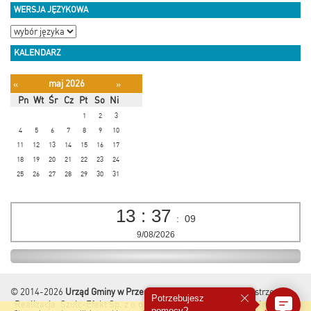
WERSJA JĘZYKOWA
KALENDARZ
maj 2026
«
»
Pn
Wt
Śr
Cz
Pt
So
Ni
1
2
3
4
5
6
7
8
9
10
11
12
13
14
15
16
17
18
19
20
21
22
23
24
25
26
27
28
29
30
31
13
:
37
:
10
9/08/2026
© 2014-2026
Urząd Gminy w Przesmykach
Wszelkie Prawa Zastrzeżone.
Potrzebujesz
Realizacja:
Szulc-Efekt Sp. z o.o. & www.gmina.pl
&
Marcom Interactive
pomocy?