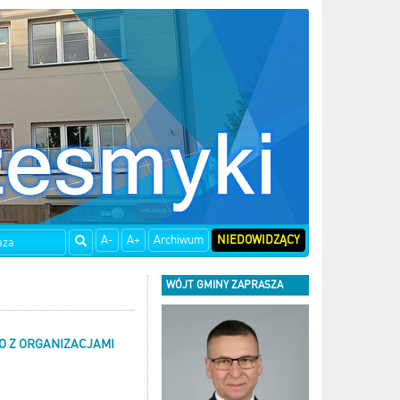
A-
A+
Archiwum
NIEDOWIDZĄCY
WÓJT GMINY ZAPRASZA
 Z ORGANIZACJAMI