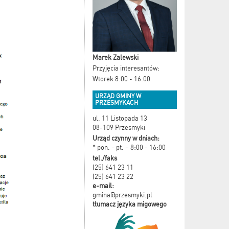
Marek Zalewski
Przyjęcia interesantów:
Wtorek 8:00 - 16:00
URZĄD GMINY W
PRZESMYKACH
ul. 11 Listopada 13
08-109 Przesmyki
Urząd czynny w dniach:
* pon. - pt. – 8:00 - 16:00
tel./faks
(25) 641 23 11
(25) 641 23 22
e-mail:
gmina@przesmyki.pl
tłumacz języka migowego